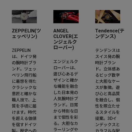
ZEPPELIN(ツ
ANGEL
Tendence(テ
ェッペリン)
CLOVER(エ
ンデンス)
ンジェルク
ローバー)
ZEPPELIN
テンデンスは
は、ドイツ発
スイス発の腕
エンジェルク
の腕時計ブラ
時計ブラン
ローバーは、
ンド。ツェッ
ド。立体感あ
遊び心あるデ
ペリン飛行船
るビッグ数字
ザインと確か
に着想を得た
と大胆なケー
な機能を融合
クラシックな
スが象徴。遊
した日本発の
意匠と確かな
び心と高品質
人気腕時計ブ
職人技で、上
を融合し、個
ランド。日常
質を手頃に届
性を際立たせ
から特別な日
けます。時代
るスタイルを
まで個性を彩
を超える価値
提案。3Dイ
る。大胆なカ
を宿すドイツ
ンデックスと
ラーリングや
製。歴史への
カラフルな配