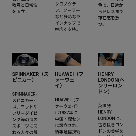
クロノグラ
敬意と日常性
色で、日常か
フ、ソーラー
を両立。
らドレスまで
など多彩なラ
存在感を放
インナップで
つ。
幅広く支持。
SPINNAKER（ス
HUAWEI（フ
HENRY
ピニカー）
ァーウェ
LONDON(ヘ
イ）
ンリーロン
ドン)
SPINNAKER-
HUAWEI（フ
スピニカー-
英国発
ァーウェイ）
は、ヨットや
HENRY
は1987年に
フリーダイビ
LONDONは、
中国・深セン
ング等の海の
古き良きロン
に設立され、
スポーツに関
ドンの美学を
情報通信技術
わる人々の腕