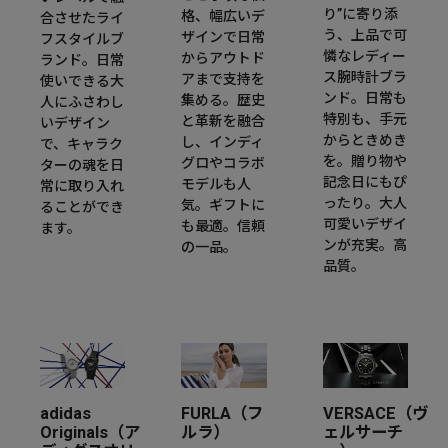
り”に寄り添
格、幅広いデ
合させたライ
う、上品で可
ザインで日常
フスタイルブ
憐なレディー
からアウトド
ランド。日常
ス腕時計ブラ
アまで支持を
使いできる大
ンド。日常も
集める。歴史
人にふさわし
特別も、手元
と革新を融合
いデザイン
からときめき
し、インディ
で、キャラク
を。贈り物や
グロやコラボ
ターの魂を日
記念日にもぴ
モデルも人
常に取り入れ
ったり。大人
気。ギフトに
ることができ
可愛いデザイ
も最適。信頼
ます。
ンが充実。高
の一品。
品質。
adidas
FURLA（フ
VERSACE（ヴ
Originals（ア
ルラ）
ェルサーチ