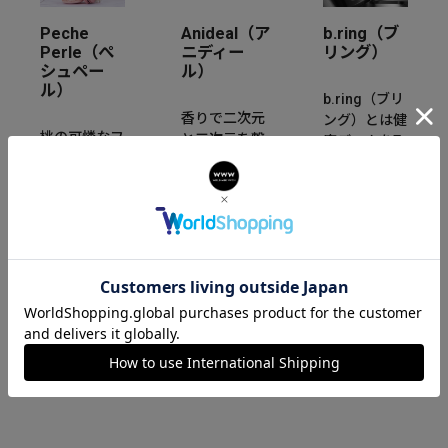
Peche
Anideal（ア
b.ring（ブ
Perle（ぺ
ニディー
リング）
シュペー
ル）
ル）
b.ring（ブリ
香りで二次元
ング）とは健
桃の可憐なフ
と三次元を繋
康データを取
ォルムと甘い
ぐ世界観から
得・分析可能
香りにインス
生まれたフレ
な健康管理用
パイアされた
グランスブラ
スマートリン
「Peche
ンド。香りだ
グです。重さ
Perle」。桃
けではなく、
わずか3g~と
の花言葉“天
新たに目に見
なっており指
下無敵”のよ
える形でさり
にはめるだけ
うに、強さと
げなくあなた
で健康状態を
繊細な輝きを
と時を刻みま
リアルタイム
持つ腕時計を
す。
で計測できま
提案します。
す。