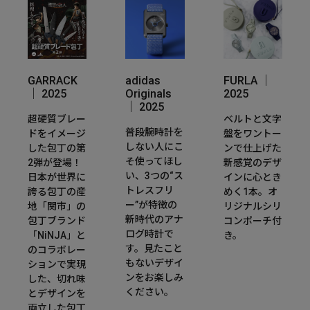
GARRACK
adidas
FURLA ｜
｜ 2025
Originals
2025
｜ 2025
超硬質ブレー
ベルトと文字
普段腕時計を
ドをイメージ
盤をワントー
しない人にこ
した包丁の第
ンで仕上げた
そ使ってほし
2弾が登場！
新感覚のデザ
い、3つの“ス
日本が世界に
インに心とき
トレスフリ
誇る包丁の産
めく1本。オ
ー”が特徴の
地「関市」の
リジナルシリ
新時代のアナ
包丁ブランド
コンポーチ付
ログ時計で
「NiNJA」と
き。
す。見たこと
のコラボレー
もないデザイ
ションで実現
ンをお楽しみ
した、切れ味
ください。
とデザインを
両立した包丁