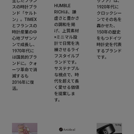
生したフラン
ッファ）は、
HUMBLE
スの時計ブラ
1920年代に
RICHは、謙
ンド「ケルト
クロックシー
虚さと豊かさ
ン」。TIMEX
ンでその名を
の調和を掲
とフランスの
轟かせた、
げ、上質素材
時計産業の中
150年の歴史
×ミニマル設
心地ブザンソ
をもつドイツ
計で日常を洗
ンで成長し、
時計史を代表
練させるライ
1970年代に
するブランド
フスタイルブ
は国民的ブラ
です。
ランドです。
ンドに。クォ
サステナブル
ーツ革命で消
な視点で、時
滅するも
代を超えて長
2016年に復
く愛せる価値
活。
を提案しま
す。