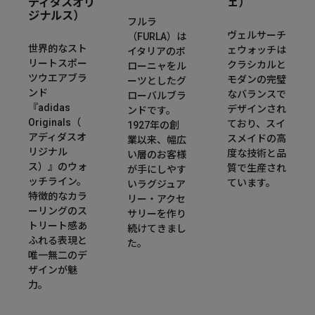
ディダスオリ
ェ）
ジナルス）
フルラ
ヴェルサーチ
（FURLA）は
世界的なスト
ェウォッチは
イタリアのボ
リートスポー
クラシカルと
ローニャをル
ツウエアブラ
モダンの完璧
ーツとしたグ
ンド
なバランスで
ローバルブラ
『adidas
デザインされ
ンドです。
Originals（
ており、スイ
1927年の創
アディダスオ
スメイドの高
業以来、幅広
リジナル
度な技術と品
い層のお客様
ス）』のウォ
質で生産され
が手にしやす
ッチライン。
ています。​
いラグジュア
特徴的なカラ
リー・アクセ
ーリングのス
サリーを作り
トリート感あ
続けてきまし
ふれる表現と
た。
唯一無二のデ
ザインが魅
力。