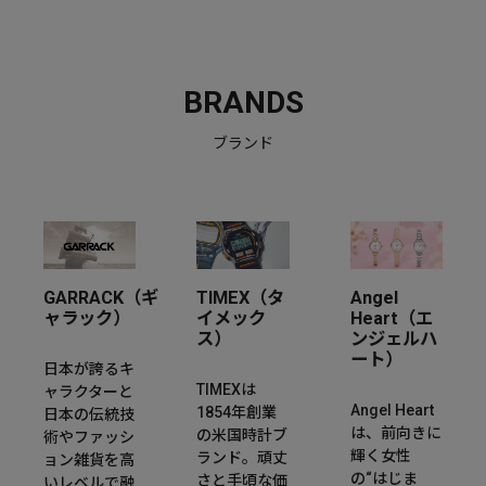
BRANDS
ブランド
GARRACK（ギ
TIMEX（タ
Angel
ャラック）
イメック
Heart（エ
ス）
ンジェルハ
ート）
日本が誇るキ
TIMEXは
ャラクターと
Angel Heart
1854年創業
日本の伝統技
は、前向きに
の米国時計ブ
術やファッシ
輝く女性
ランド。頑丈
ョン雑貨を高
の“はじま
さと手頃な価
いレベルで融