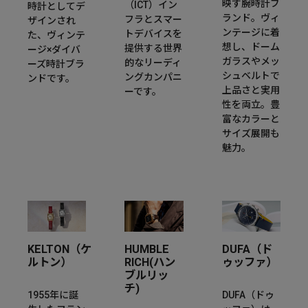
映す腕時計ブ
（ICT）イン
時計としてデ
ランド。ヴィ
フラとスマー
ザインされ
ンテージに着
トデバイスを
た、ヴィンテ
想し、ドーム
提供する世界
ージ×ダイバ
ガラスやメッ
的なリーディ
ーズ時計ブラ
シュベルトで
ングカンパニ
ンドです。
上品さと実用
ーです。
性を両立。豊
富なカラーと
サイズ展開も
魅力。
KELTON（ケ
HUMBLE
DUFA（ド
ルトン）
RICH(ハン
ゥッファ）
ブルリッ
チ)
1955年に誕
DUFA（ドゥ