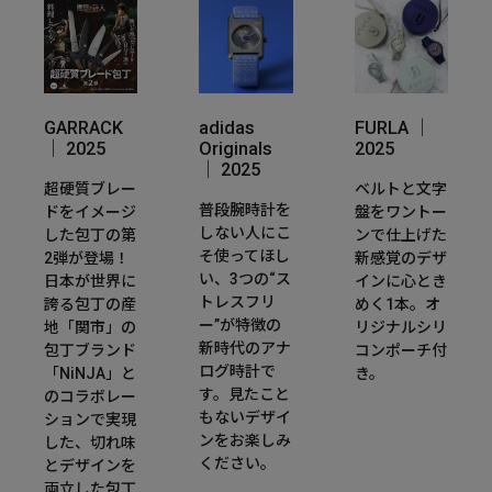
GARRACK
adidas
FURLA ｜
｜ 2025
Originals
2025
｜ 2025
超硬質ブレー
ベルトと文字
普段腕時計を
ドをイメージ
盤をワントー
しない人にこ
した包丁の第
ンで仕上げた
そ使ってほし
2弾が登場！
新感覚のデザ
い、3つの“ス
日本が世界に
インに心とき
トレスフリ
誇る包丁の産
めく1本。オ
ー”が特徴の
地「関市」の
リジナルシリ
新時代のアナ
包丁ブランド
コンポーチ付
ログ時計で
「NiNJA」と
き。
す。見たこと
のコラボレー
もないデザイ
ションで実現
ンをお楽しみ
した、切れ味
ください。
とデザインを
両立した包丁