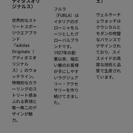
ディダスオリ
ェ）
ジナルス）
フルラ
ヴェルサーチ
（FURLA）は
世界的なスト
ェウォッチは
イタリアのボ
リートスポー
クラシカルと
ローニャをル
ツウエアブラ
モダンの完璧
ーツとしたグ
ンド
なバランスで
ローバルブラ
『adidas
デザインされ
ンドです。
Originals（
ており、スイ
1927年の創
アディダスオ
スメイドの高
業以来、幅広
リジナル
度な技術と品
い層のお客様
ス）』のウォ
質で生産され
が手にしやす
ッチライン。
ています。​
いラグジュア
特徴的なカラ
リー・アクセ
ーリングのス
サリーを作り
トリート感あ
続けてきまし
ふれる表現と
た。
唯一無二のデ
ザインが魅
力。