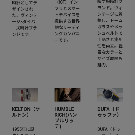
映す腕時計ブ
（ICT）イン
時計としてデ
ランド。ヴィ
フラとスマー
ザインされ
ンテージに着
トデバイスを
た、ヴィンテ
想し、ドーム
提供する世界
ージ×ダイバ
ガラスやメッ
的なリーディ
ーズ時計ブラ
シュベルトで
ングカンパニ
ンドです。
上品さと実用
ーです。
性を両立。豊
富なカラーと
サイズ展開も
魅力。
KELTON（ケ
HUMBLE
DUFA（ド
ルトン）
RICH(ハン
ゥッファ）
ブルリッ
チ)
1955年に誕
DUFA（ドゥ