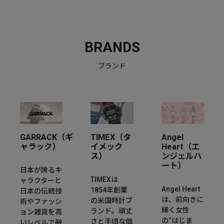
BRANDS
ブランド
GARRACK（ギ
TIMEX（タ
Angel
ャラック）
イメック
Heart（エ
ス）
ンジェルハ
ート）
日本が誇るキ
TIMEXは
ャラクターと
Angel Heart
1854年創業
日本の伝統技
は、前向きに
の米国時計ブ
術やファッシ
輝く女性
ランド。頑丈
ョン雑貨を高
の“はじま
さと手頃な価
いレベルで融