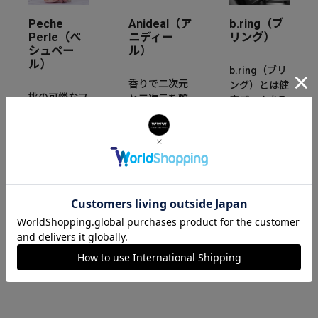
Peche
Anideal（ア
b.ring（ブ
Perle（ぺ
ニディー
リング）
シュペー
ル）
ル）
b.ring（ブリ
香りで二次元
ング）とは健
桃の可憐なフ
と三次元を繋
康データを取
ォルムと甘い
ぐ世界観から
得・分析可能
香りにインス
生まれたフレ
な健康管理用
パイアされた
グランスブラ
スマートリン
「Peche
ンド。香りだ
グです。重さ
Perle」。桃
けではなく、
わずか3g~と
の花言葉“天
新たに目に見
なっており指
下無敵”のよ
える形でさり
にはめるだけ
うに、強さと
げなくあなた
で健康状態を
繊細な輝きを
と時を刻みま
リアルタイム
持つ腕時計を
す。
で計測できま
提案します。
す。