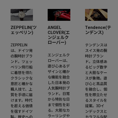
ZEPPELIN(ツ
ANGEL
Tendence(テ
ェッペリン)
CLOVER(エ
ンデンス)
ンジェルク
ローバー)
ZEPPELIN
テンデンスは
は、ドイツ発
スイス発の腕
エンジェルク
の腕時計ブラ
時計ブラン
ローバーは、
ンド。ツェッ
ド。立体感あ
遊び心あるデ
ペリン飛行船
るビッグ数字
ザインと確か
に着想を得た
と大胆なケー
な機能を融合
クラシックな
スが象徴。遊
した日本発の
意匠と確かな
び心と高品質
人気腕時計ブ
職人技で、上
を融合し、個
ランド。日常
質を手頃に届
性を際立たせ
から特別な日
けます。時代
るスタイルを
まで個性を彩
を超える価値
提案。3Dイ
る。大胆なカ
を宿すドイツ
ンデックスと
ラーリングや
製。歴史への
カラフルな配