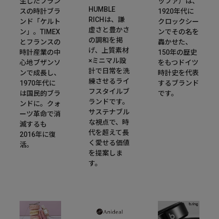
生したフラン
ッファ）は、
HUMBLE
スの時計ブラ
1920年代に
RICHは、謙
ンド「ケルト
クロックシー
虚さと豊かさ
ン」。TIMEX
ンでその名を
の調和を掲
とフランスの
轟かせた、
げ、上質素材
時計産業の中
150年の歴史
×ミニマル設
心地ブザンソ
をもつドイツ
計で日常を洗
ンで成長し、
時計史を代表
練させるライ
1970年代に
するブランド
フスタイルブ
は国民的ブラ
です。
ランドです。
ンドに。クォ
サステナブル
ーツ革命で消
な視点で、時
滅するも
代を超えて長
2016年に復
く愛せる価値
活。
を提案しま
す。