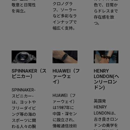
クロノグラ
敬意と日常性
色で、日常か
フ、ソーラー
を両立。
らドレスまで
など多彩なラ
存在感を放
インナップで
つ。
幅広く支持。
SPINNAKER（ス
HUAWEI（フ
HENRY
ピニカー）
ァーウェ
LONDON(ヘ
イ）
ンリーロン
ドン)
SPINNAKER-
HUAWEI（フ
スピニカー-
英国発
ァーウェイ）
は、ヨットや
HENRY
は1987年に
フリーダイビ
LONDONは、
中国・深セン
ング等の海の
古き良きロン
に設立され、
スポーツに関
ドンの美学を
情報通信技術
わる人々の腕