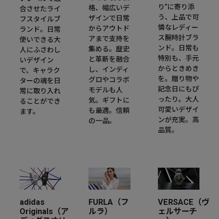
り”に寄り添
格、幅広いデ
合させたライ
う、上品で可
ザインで日常
フスタイルブ
憐なレディー
からアウトド
ランド。日常
ス腕時計ブラ
アまで支持を
使いできる大
ンド。日常も
集める。歴史
人にふさわし
特別も、手元
と革新を融合
いデザイン
からときめき
し、インディ
で、キャラク
を。贈り物や
グロやコラボ
ターの魂を日
記念日にもぴ
モデルも人
常に取り入れ
ったり。大人
気。ギフトに
ることができ
可愛いデザイ
も最適。信頼
ます。
ンが充実。高
の一品。
品質。
adidas
FURLA（フ
VERSACE（ヴ
Originals（ア
ルラ）
ェルサーチ