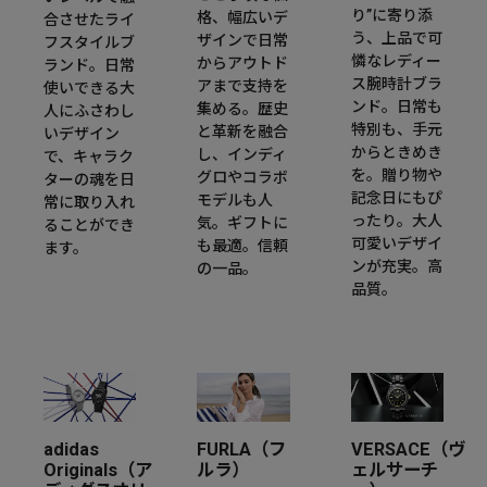
り”に寄り添
格、幅広いデ
合させたライ
う、上品で可
ザインで日常
フスタイルブ
憐なレディー
からアウトド
ランド。日常
ス腕時計ブラ
アまで支持を
使いできる大
ンド。日常も
集める。歴史
人にふさわし
特別も、手元
と革新を融合
いデザイン
からときめき
し、インディ
で、キャラク
を。贈り物や
グロやコラボ
ターの魂を日
記念日にもぴ
モデルも人
常に取り入れ
ったり。大人
気。ギフトに
ることができ
可愛いデザイ
も最適。信頼
ます。
ンが充実。高
の一品。
品質。
adidas
FURLA（フ
VERSACE（ヴ
Originals（ア
ルラ）
ェルサーチ