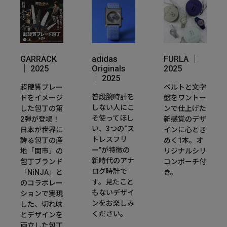
GARRACK
adidas
FURLA ｜
｜ 2025
Originals
2025
｜ 2025
超硬質ブレー
ベルトと文字
普段腕時計を
ドをイメージ
盤をワントー
しない人にこ
した包丁の第
ンで仕上げた
そ使ってほし
2弾が登場！
新感覚のデザ
い、3つの“ス
日本が世界に
インに心とき
トレスフリ
誇る包丁の産
めく1本。オ
ー”が特徴の
地「関市」の
リジナルシリ
新時代のアナ
包丁ブランド
コンポーチ付
ログ時計で
「NiNJA」と
き。
す。見たこと
のコラボレー
もないデザイ
ションで実現
ンをお楽しみ
した、切れ味
ください。
とデザインを
両立した包丁