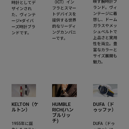
映す腕時計ブ
（ICT）イン
時計としてデ
ランド。ヴィ
フラとスマー
ザインされ
ンテージに着
トデバイスを
た、ヴィンテ
想し、ドーム
提供する世界
ージ×ダイバ
ガラスやメッ
的なリーディ
ーズ時計ブラ
シュベルトで
ングカンパニ
ンドです。
上品さと実用
ーです。
性を両立。豊
富なカラーと
サイズ展開も
魅力。
KELTON（ケ
HUMBLE
DUFA（ド
ルトン）
RICH(ハン
ゥッファ）
ブルリッ
チ)
1955年に誕
DUFA（ドゥ