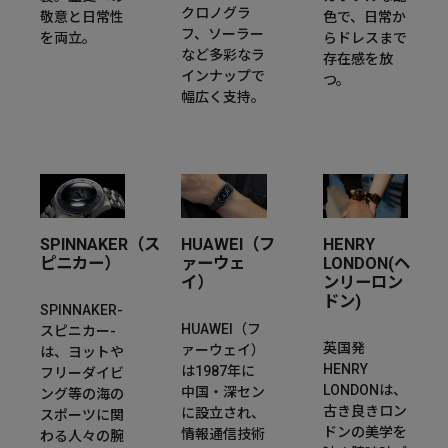
クロノグラ
敬意と日常性
色で、日常か
フ、ソーラー
を両立。
らドレスまで
など多彩なラ
存在感を放
インナップで
つ。
幅広く支持。
SPINNAKER（ス
HUAWEI（フ
HENRY
ピニカー）
ァーウェ
LONDON(ヘ
イ）
ンリーロン
ドン)
SPINNAKER-
HUAWEI（フ
スピニカー-
英国発
ァーウェイ）
は、ヨットや
HENRY
は1987年に
フリーダイビ
LONDONは、
中国・深セン
ング等の海の
古き良きロン
に設立され、
スポーツに関
ドンの美学を
情報通信技術
わる人々の腕