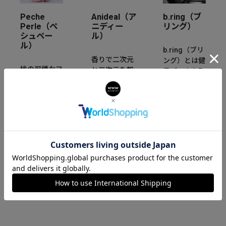
Peche
Anideal（ア
b.ring（ブ
Perle（ぺ
ニディー
リング）
シュペー
ル）
ル）
b.ring（ブリ
香りで二次元
ング）とは健
桃の可憐なフ
と三次元を繋
康データを取
ォルムと甘い
ぐ世界観から
得・分析可能
香りにインス
生まれたフレ
な健康管理用
パイアされた
グランスブラ
スマートリン
「Peche
ンド。香りだ
グです。重さ
Perle」。桃
けではなく、
わずか3g~と
の花言葉“天
新たに目に見
なっており指
下無敵”のよ
える形でさり
にはめるだけ
うに、強さと
げなくあなた
で健康状態を
繊細な輝きを
と時を刻みま
リアルタイム
持つ腕時計を
す。
で計測できま
提案します。
す。