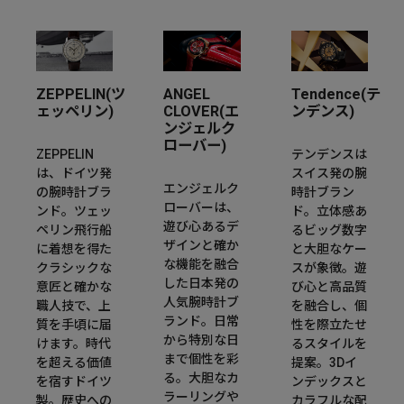
ZEPPELIN(ツ
ANGEL
Tendence(テ
ェッペリン)
CLOVER(エ
ンデンス)
ンジェルク
ローバー)
ZEPPELIN
テンデンスは
は、ドイツ発
スイス発の腕
エンジェルク
の腕時計ブラ
時計ブラン
ローバーは、
ンド。ツェッ
ド。立体感あ
遊び心あるデ
ペリン飛行船
るビッグ数字
ザインと確か
に着想を得た
と大胆なケー
な機能を融合
クラシックな
スが象徴。遊
した日本発の
意匠と確かな
び心と高品質
人気腕時計ブ
職人技で、上
を融合し、個
ランド。日常
質を手頃に届
性を際立たせ
から特別な日
けます。時代
るスタイルを
まで個性を彩
を超える価値
提案。3Dイ
る。大胆なカ
を宿すドイツ
ンデックスと
ラーリングや
製。歴史への
カラフルな配