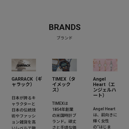
BRANDS
ブランド
GARRACK（ギ
TIMEX（タ
Angel
ャラック）
イメック
Heart（エ
ス）
ンジェルハ
ート）
日本が誇るキ
TIMEXは
ャラクターと
Angel Heart
1854年創業
日本の伝統技
は、前向きに
の米国時計ブ
術やファッシ
輝く女性
ランド。頑丈
ョン雑貨を高
の“はじま
さと手頃な価
いレベルで融