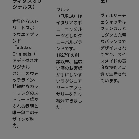
ディダスオリ
ェ）
ジナルス）
フルラ
ヴェルサーチ
（FURLA）は
世界的なスト
ェウォッチは
イタリアのボ
リートスポー
クラシカルと
ローニャをル
ツウエアブラ
モダンの完璧
ーツとしたグ
ンド
なバランスで
ローバルブラ
『adidas
デザインされ
ンドです。
Originals（
ており、スイ
1927年の創
アディダスオ
スメイドの高
業以来、幅広
リジナル
度な技術と品
い層のお客様
ス）』のウォ
質で生産され
が手にしやす
ッチライン。
ています。​
いラグジュア
特徴的なカラ
リー・アクセ
ーリングのス
サリーを作り
トリート感あ
続けてきまし
ふれる表現と
た。
唯一無二のデ
ザインが魅
力。