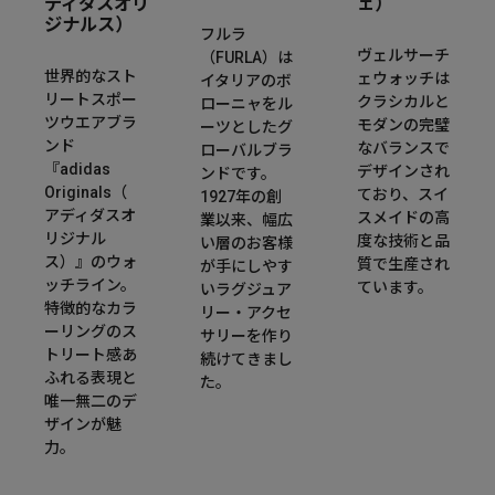
ディダスオリ
ェ）
ジナルス）
フルラ
ヴェルサーチ
（FURLA）は
世界的なスト
ェウォッチは
イタリアのボ
リートスポー
クラシカルと
ローニャをル
ツウエアブラ
モダンの完璧
ーツとしたグ
ンド
なバランスで
ローバルブラ
『adidas
デザインされ
ンドです。
Originals（
ており、スイ
1927年の創
アディダスオ
スメイドの高
業以来、幅広
リジナル
度な技術と品
い層のお客様
ス）』のウォ
質で生産され
が手にしやす
ッチライン。
ています。​
いラグジュア
特徴的なカラ
リー・アクセ
ーリングのス
サリーを作り
トリート感あ
続けてきまし
ふれる表現と
た。
唯一無二のデ
ザインが魅
力。