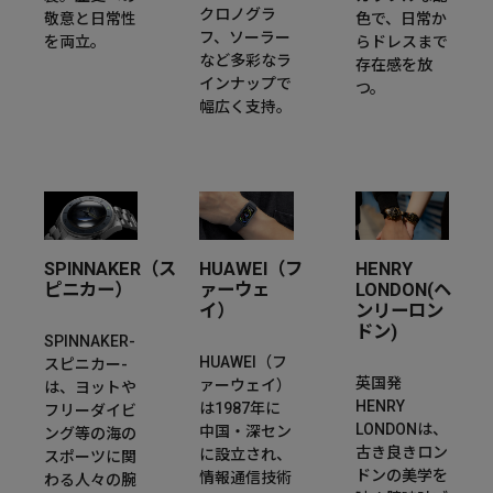
クロノグラ
敬意と日常性
色で、日常か
フ、ソーラー
を両立。
らドレスまで
など多彩なラ
存在感を放
インナップで
つ。
幅広く支持。
SPINNAKER（ス
HUAWEI（フ
HENRY
ピニカー）
ァーウェ
LONDON(ヘ
イ）
ンリーロン
ドン)
SPINNAKER-
HUAWEI（フ
スピニカー-
英国発
ァーウェイ）
は、ヨットや
HENRY
は1987年に
フリーダイビ
LONDONは、
中国・深セン
ング等の海の
古き良きロン
に設立され、
スポーツに関
ドンの美学を
情報通信技術
わる人々の腕