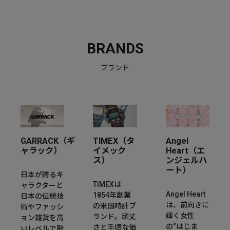
BRANDS
ブランド
GARRACK（ギ
TIMEX（タ
Angel
ャラック）
イメック
Heart（エ
ス）
ンジェルハ
ート）
日本が誇るキ
TIMEXは
ャラクターと
Angel Heart
1854年創業
日本の伝統技
は、前向きに
の米国時計ブ
術やファッシ
輝く女性
ランド。頑丈
ョン雑貨を高
の“はじま
さと手頃な価
いレベルで融