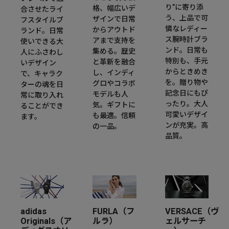
り”に寄り添
格、幅広いデ
合させたライ
う、上品で可
ザインで日常
フスタイルブ
憐なレディー
からアウトド
ランド。日常
ス腕時計ブラ
アまで支持を
使いできる大
ンド。日常も
集める。歴史
人にふさわし
特別も、手元
と革新を融合
いデザイン
からときめき
し、インディ
で、キャラク
を。贈り物や
グロやコラボ
ターの魂を日
記念日にもぴ
モデルも人
常に取り入れ
ったり。大人
気。ギフトに
ることができ
可愛いデザイ
も最適。信頼
ます。
ンが充実。高
の一品。
品質。
adidas
FURLA（フ
VERSACE（ヴ
Originals（ア
ルラ）
ェルサーチ