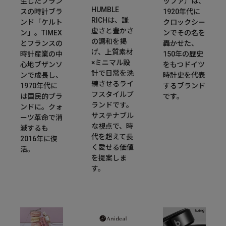
生したフラン
ッファ）は、
HUMBLE
スの時計ブラ
1920年代に
RICHは、謙
ンド「ケルト
クロックシー
虚さと豊かさ
ン」。TIMEX
ンでその名を
の調和を掲
とフランスの
轟かせた、
げ、上質素材
時計産業の中
150年の歴史
×ミニマル設
心地ブザンソ
をもつドイツ
計で日常を洗
ンで成長し、
時計史を代表
練させるライ
1970年代に
するブランド
フスタイルブ
は国民的ブラ
です。
ランドです。
ンドに。クォ
サステナブル
ーツ革命で消
な視点で、時
滅するも
代を超えて長
2016年に復
く愛せる価値
活。
を提案しま
す。