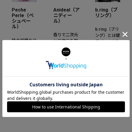
Peche
Anideal（ア
b.ring（ブ
Perle（ぺ
ニディー
リング）
シュペー
ル）
ル）
b.ring（ブリ
香りで二次元
ング）とは健
桃の可憐なフ
と三次元を繋
康データを取
ォルムと甘い
ぐ世界観から
得・分析可能
香りにインス
生まれたフレ
な健康管理用
パイアされた
グランスブラ
スマートリン
「Peche
ンド。香りだ
グです。重さ
Perle」。桃
けではなく、
わずか3g~と
の花言葉“天
新たに目に見
なっており指
下無敵”のよ
える形でさり
にはめるだけ
うに、強さと
げなくあなた
で健康状態を
繊細な輝きを
と時を刻みま
リアルタイム
持つ腕時計を
す。
で計測できま
提案します。
す。