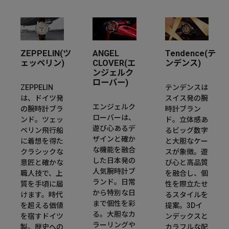
ZEPPELIN(ツ
ANGEL
Tendence(テ
ェッペリン)
CLOVER(エ
ンデンス)
ンジェルク
ローバー)
ZEPPELIN
テンデンスは
は、ドイツ発
スイス発の腕
エンジェルク
の腕時計ブラ
時計ブラン
ローバーは、
ンド。ツェッ
ド。立体感あ
遊び心あるデ
ペリン飛行船
るビッグ数字
ザインと確か
に着想を得た
と大胆なケー
な機能を融合
クラシックな
スが象徴。遊
した日本発の
意匠と確かな
び心と高品質
人気腕時計ブ
職人技で、上
を融合し、個
ランド。日常
質を手頃に届
性を際立たせ
から特別な日
けます。時代
るスタイルを
まで個性を彩
を超える価値
提案。3Dイ
る。大胆なカ
を宿すドイツ
ンデックスと
ラーリングや
製。歴史への
カラフルな配