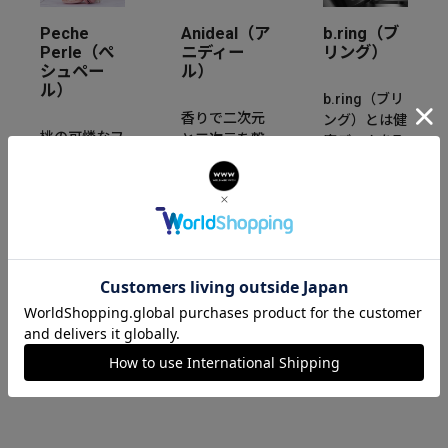
Peche
Anideal（ア
b.ring（ブ
Perle（ぺ
ニディー
リング）
シュペー
ル）
ル）
b.ring（ブリ
香りで二次元
ング）とは健
桃の可憐なフ
と三次元を繋
康データを取
ォルムと甘い
ぐ世界観から
得・分析可能
香りにインス
生まれたフレ
な健康管理用
パイアされた
グランスブラ
スマートリン
「Peche
ンド。香りだ
グです。重さ
Perle」。桃
けではなく、
わずか3g~と
の花言葉“天
新たに目に見
なっており指
下無敵”のよ
える形でさり
にはめるだけ
うに、強さと
げなくあなた
で健康状態を
繊細な輝きを
と時を刻みま
リアルタイム
持つ腕時計を
す。
で計測できま
提案します。
す。