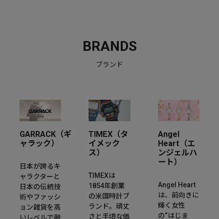
BRANDS
ブランド
GARRACK（ギ
TIMEX（タ
Angel
ャラック）
イメック
Heart（エ
ス）
ンジェルハ
ート）
日本が誇るキ
TIMEXは
ャラクターと
Angel Heart
1854年創業
日本の伝統技
は、前向きに
の米国時計ブ
術やファッシ
輝く女性
ランド。頑丈
ョン雑貨を高
の“はじま
さと手頃な価
いレベルで融