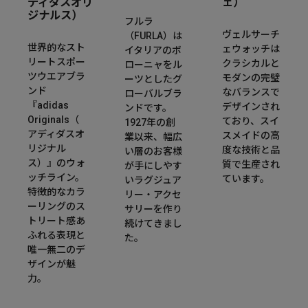
ディダスオリ
ェ）
ジナルス）
フルラ
ヴェルサーチ
（FURLA）は
世界的なスト
ェウォッチは
イタリアのボ
リートスポー
クラシカルと
ローニャをル
ツウエアブラ
モダンの完璧
ーツとしたグ
ンド
なバランスで
ローバルブラ
『adidas
デザインされ
ンドです。
Originals（
ており、スイ
1927年の創
アディダスオ
スメイドの高
業以来、幅広
リジナル
度な技術と品
い層のお客様
ス）』のウォ
質で生産され
が手にしやす
ッチライン。
ています。​
いラグジュア
特徴的なカラ
リー・アクセ
ーリングのス
サリーを作り
トリート感あ
続けてきまし
ふれる表現と
た。
唯一無二のデ
ザインが魅
力。