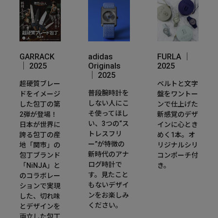
GARRACK
adidas
FURLA ｜
｜ 2025
Originals
2025
｜ 2025
超硬質ブレー
ベルトと文字
普段腕時計を
ドをイメージ
盤をワントー
しない人にこ
した包丁の第
ンで仕上げた
そ使ってほし
2弾が登場！
新感覚のデザ
い、3つの“ス
日本が世界に
インに心とき
トレスフリ
誇る包丁の産
めく1本。オ
ー”が特徴の
地「関市」の
リジナルシリ
新時代のアナ
包丁ブランド
コンポーチ付
ログ時計で
「NiNJA」と
き。
す。見たこと
のコラボレー
もないデザイ
ションで実現
ンをお楽しみ
した、切れ味
ください。
とデザインを
両立した包丁