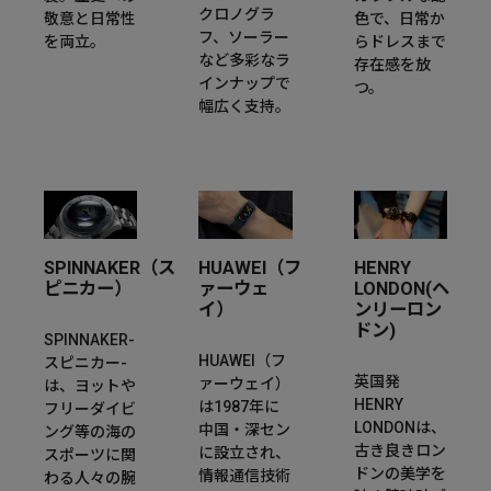
クロノグラ
敬意と日常性
色で、日常か
フ、ソーラー
を両立。
らドレスまで
など多彩なラ
存在感を放
インナップで
つ。
幅広く支持。
SPINNAKER（ス
HUAWEI（フ
HENRY
ピニカー）
ァーウェ
LONDON(ヘ
イ）
ンリーロン
ドン)
SPINNAKER-
HUAWEI（フ
スピニカー-
英国発
ァーウェイ）
は、ヨットや
HENRY
は1987年に
フリーダイビ
LONDONは、
中国・深セン
ング等の海の
古き良きロン
に設立され、
スポーツに関
ドンの美学を
情報通信技術
わる人々の腕