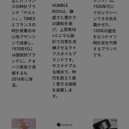
生したフラン
ッファ）は、
HUMBLE
スの時計ブラ
1920年代に
RICHは、謙
ンド「ケルト
クロックシー
虚さと豊かさ
ン」。TIMEX
ンでその名を
の調和を掲
とフランスの
轟かせた、
げ、上質素材
時計産業の中
150年の歴史
×ミニマル設
心地ブザンソ
をもつドイツ
計で日常を洗
ンで成長し、
時計史を代表
練させるライ
1970年代に
するブランド
フスタイルブ
は国民的ブラ
です。
ランドです。
ンドに。クォ
サステナブル
ーツ革命で消
な視点で、時
滅するも
代を超えて長
2016年に復
く愛せる価値
活。
を提案しま
す。