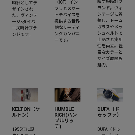
映す腕時計ブ
（ICT）イン
時計としてデ
ランド。ヴィ
フラとスマー
ザインされ
ンテージに着
トデバイスを
た、ヴィンテ
想し、ドーム
提供する世界
ージ×ダイバ
ガラスやメッ
的なリーディ
ーズ時計ブラ
シュベルトで
ングカンパニ
ンドです。
上品さと実用
ーです。
性を両立。豊
富なカラーと
サイズ展開も
魅力。
KELTON（ケ
HUMBLE
DUFA（ド
ルトン）
RICH(ハン
ゥッファ）
ブルリッ
チ)
1955年に誕
DUFA（ドゥ