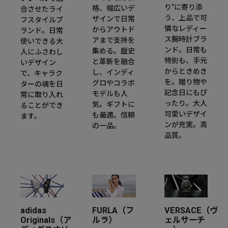
り”に寄り添
格、幅広いデ
合させたライ
う、上品で可
ザインで日常
フスタイルブ
憐なレディー
からアウトド
ランド。日常
ス腕時計ブラ
アまで支持を
使いできる大
ンド。日常も
集める。歴史
人にふさわし
特別も、手元
と革新を融合
いデザイン
からときめき
し、インディ
で、キャラク
を。贈り物や
グロやコラボ
ターの魂を日
記念日にもぴ
モデルも人
常に取り入れ
ったり。大人
気。ギフトに
ることができ
可愛いデザイ
も最適。信頼
ます。
ンが充実。高
の一品。
品質。
adidas
FURLA（フ
VERSACE（ヴ
Originals（ア
ルラ）
ェルサーチ