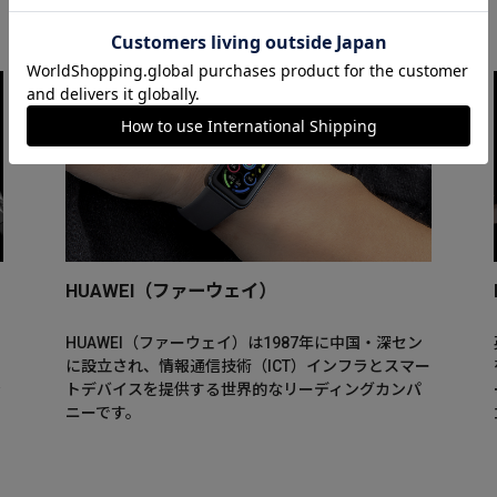
HUAWEI（ファーウェイ）
ビ
HUAWEI（ファーウェイ）は1987年に中国・深セン
に設立され、情報通信技術（ICT）インフラとスマー
ラ
トデバイスを提供する世界的なリーディングカンパ
ニーです。