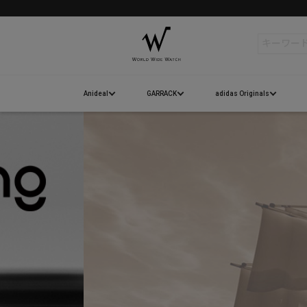
検索
Anideal
GARRACK
adidas Originals