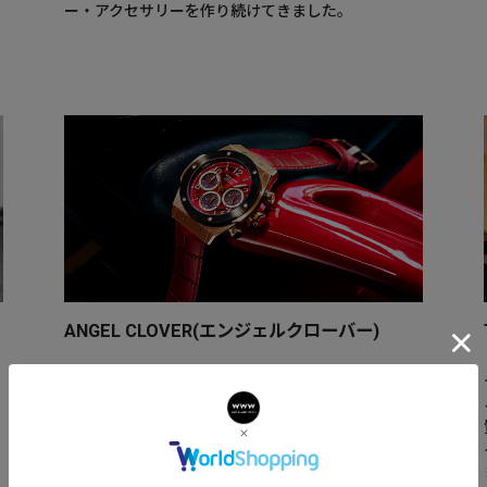
ー・アクセサリーを作り続けてきました。
ANGEL CLOVER(エンジェルクローバー)
エンジェルクローバーは、遊び心あるデザインと確
かな機能を融合した日本発の人気腕時計ブランド。
日常から特別な日まで個性を彩る。大胆なカラーリ
ングやクロノグラフ、ソーラーなど多彩なラインナ
ップで幅広く支持。