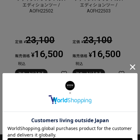
エディションツー /
エディションツー /
AOFH22502
AOFH22503
23,100
23,100
定価
定価
¥
¥
16,500
16,500
¥
¥
販売価格
販売価格
税込
税込
カートに入れる
カートに入れる
並び替え
価格が安い順
価格が高い順
新着順
2
件中
1
-
2
件表示