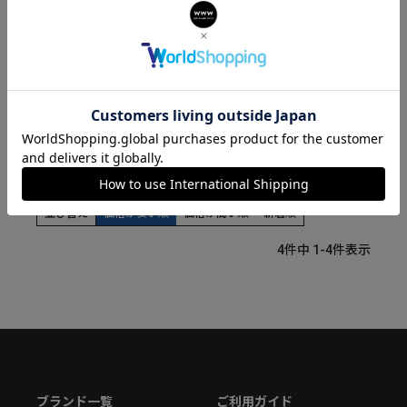
WW00069003L2
WW00069004L3
28,600
28,600
¥
¥
販売価格
販売価格
税込
税込
カートに入れる
カートに入れる
並び替え
価格が安い順
価格が高い順
新着順
4
件中
1
-
4
件表示
ブランド一覧
ご利用ガイド