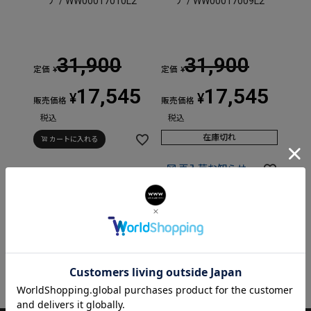
ナ / WW00017010L2
ナ / WW00017009L2
31,900
31,900
定価
定価
¥
¥
17,545
17,545
¥
¥
販売価格
販売価格
税込
税込
在庫切れ
カートに入れる
再入荷お知らせ
並び替え
価格が安い順
価格が高い順
新着順
2
件中
1
-
2
件表示