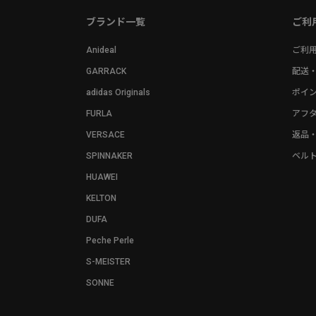
ブランド一覧
ご利
Anideal
ご利
GARRACK
配送
adidas Originals
ポイ
FURLA
アフ
VERSACE
返品
SPINNAKER
ベル
HUAWEI
KELTON
DUFA
Peche Perle
S-MEISTER
SONNE