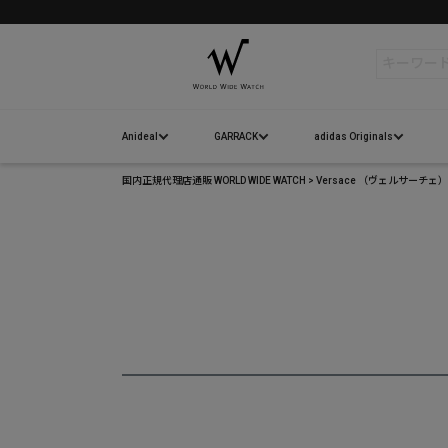
検索
Anideal
GARRACK
adidas Originals
国内正規代理店通販 WORLD WIDE WATCH
Versace （ヴェルサーチ