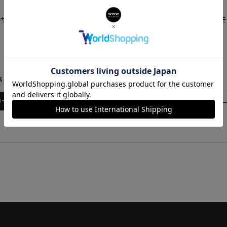
Versace MOSAIC
Versace MOSAIC
サーチェ ヴェルサーチェモザイク
ヴェルサーチェ ヴェルサーチェ
/ VE9B00124
/ VE9B00424
235,400
271,700
¥
¥
格
税込
販売価格
税込
在庫切れ
カートに入れる
再入荷お知らせ