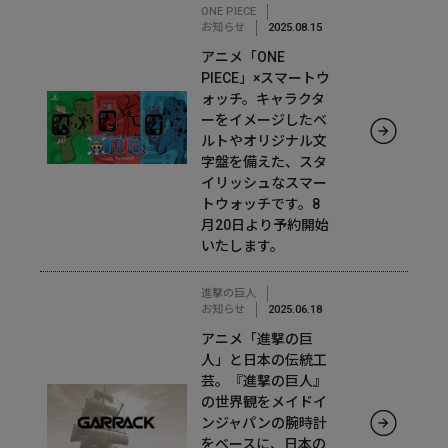
ONE PIECE
お知らせ
2025.08.15
アニメ「ONE
PIECE」×スマートウ
ォッチ。キャラクタ
ーをイメージしたベ
ルトやオリジナル文
字盤を備えた、スタ
イリッシュなスマー
トウォッチです。8
月20日より予約開始
いたします。
進撃の巨人
お知らせ
2025.06.18
アニメ「進撃の巨
人」と日本の伝統工
芸。『進撃の巨人』
の世界観をメイドイ
ンジャパンの腕時計
をベースに、日本の