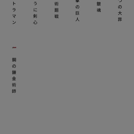
撃
つ
ト
う
術
銀
の
の
ラ
に
廻
魂
巨
大
マ
剣
戦
人
罪
ン
心
鋼
の
錬
金
術
師