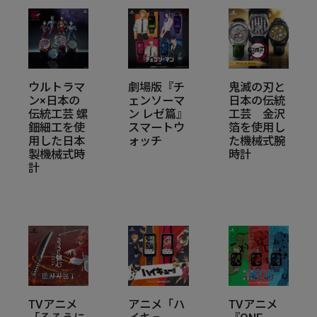
ウルトラマ
劇場版『チ
鬼滅の刃と
ン×日本の
ェンソーマ
日本の伝統
伝統工芸 螺
ン レゼ篇』
工芸 金沢
鈿細工を使
スマートウ
箔を使用し
用した日本
ォッチ
た機械式腕
製機械式時
時計
計
TVアニメ
アニメ「ハ
TVアニメ