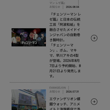
マン レゼ篇』
お知らせ
2026.08.04
『チェンソーマン レ
ゼ篇』と日本の伝統
工芸「阿波和紙」を
融合させたメイドイ
ンジャパンの自動巻
き腕時計。
「チェンソーマ
ン」、ボム、マキ
マ、早川アキの4型
が登場。2026年8月
7日より予約開始、8
月21日より発売しま
す。
EVANGELION
お知らせ
2026.07.31
エヴァンゲリオン螺
鈿ウォッチ、アニメ
イト上海旗艦店で予