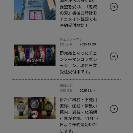
海外からの多くのご
要望を受け、『鬼滅
の刃』機械式時計を
アニメイト韓国でも
予約受付開始！
チェンソーマン
お知らせ
2025.11.28
即完売となったチェ
ンソーマンコラボレ
ーション。現在三次
受注受付中です。
鬼滅の刃
お知らせ
2025.11.14
新たに風柱・不死川
実弥、蛇柱・伊黒小
芭内、岩柱・悲鳴嶼
行冥が登場。11月17
日より予約開始いた
します。