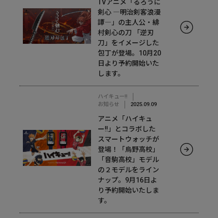
TVアニメ「るろうに
剣心 ―明治剣客浪漫
譚―」の主人公・緋
村剣心の刀 「逆刃
刀」をイメージした
包丁が登場。10月20
日より予約開始いた
します。
ハイキュー!!
お知らせ
2025.09.09
アニメ「ハイキュ
ー‼」とコラボした
スマートウォッチが
登場！「烏野高校」
「音駒高校」モデル
の２モデルをライン
ナップ。9月16日よ
り予約開始いたしま
す。