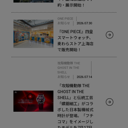
約・展示開始！
ONE PIECE
お知らせ
2026.07.30
『ONE PIECE』四皇
スマートウォッチ、
麦わらストア上海店
で販売開始！
攻殻機動隊 THE
GHOST IN THE
SHELL
お知らせ
2026.07.14
「攻殻機動隊 THE
GHOST IN THE
SHELL」と伝統工芸
「螺鈿細工」がコラ
ボした日本製機械式
時計が登場。「フチ
コマ」をイメージし
たモデルを7月17日