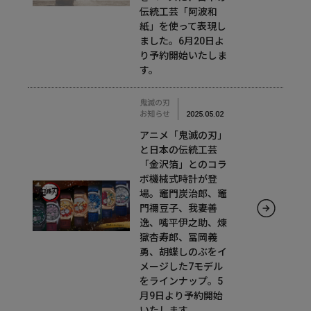
伝統工芸「阿波和
紙」を使って表現し
ました。6月20日よ
り予約開始いたしま
す。
鬼滅の刃
お知らせ
2025.05.02
アニメ「鬼滅の刃」
と日本の伝統工芸
「金沢箔」とのコラ
ボ機械式時計が登
場。竈門炭治郎、竈
門禰󠄀豆子、我妻善
逸、嘴平伊之助、煉󠄁
獄杏寿郎、冨岡義
勇、胡蝶しのぶをイ
メージした7モデル
をラインナップ。5
月9日より予約開始
いたします。