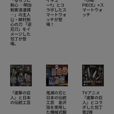
「るろうに
イキュ
『ONE
剣心 ―明治
ー‼」とコ
PIECE』×ス
剣客浪漫譚
ラボしたス
マートウォ
―」の主人
マートウォ
ッチ
公・緋村剣
ッチが登
心の刀 「逆
場！
刃刀」をイ
メージした
包丁が登
場。
『進撃の巨
鬼滅の刃と
TVアニメ
人』と日本
日本の伝統
『進撃の巨
の伝統工芸
工芸 金沢
人』とコラ
箔を使用し
ボした包丁
た機械式腕
第2弾