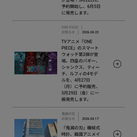
が登場！5月22日に
予約開始し、6月5日
に発売します。
ONE PIECE
お知らせ
2026.04.23
TVアニメ『ONE
PIECE』のスマート
ウォッチ第2弾が登
場。四皇のバギー、
シャンクス、ティー
チ、ルフィの4モデ
ルを、4月27日
（月）に予約販売、
5月29日（金）に一
般発売します。
鬼滅の刃
お知らせ
2026.04.17
『鬼滅の刃』機械式
時計、韓国アニメイ