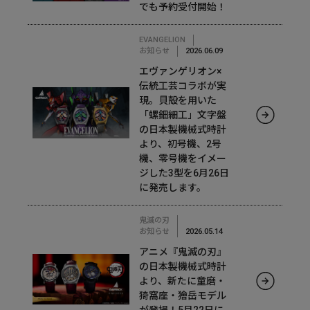
でも予約受付開始！
EVANGELION
お知らせ
2026.06.09
エヴァンゲリオン×
伝統工芸コラボが実
現。貝殻を用いた
「螺鈿細工」文字盤
の日本製機械式時計
より、初号機、2号
機、零号機をイメー
ジした3型を6月26日
に発売します。
鬼滅の刃
お知らせ
2026.05.14
アニメ『鬼滅の刃』
の日本製機械式時計
より、新たに童磨・
猗窩座・獪岳モデル