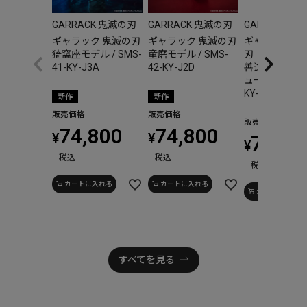
GARRACK 鬼滅の刃
GARRACK 鬼滅の刃
GARRACK 
ギャラック 鬼滅の刃
ギャラック 鬼滅の刃
ギャラック 鬼
猗窩座モデル / SMS-
童磨モデル / SMS-
刃 S-MEIST
41-KY-J3A
42-KY-J2D
善逸モデル 弐
ューアル)/ SMS
KY-AZ-S7
新作
新作
販売価格
販売価格
販売価格
74,800
74,800
¥
¥
77,00
¥
税込
税込
税込
カートに入れる
カートに入れる
カートに入れる
すべてを見る