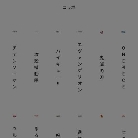
コラボ
エ
O
チ
ハ
ヴ
N
ェ
攻
イ
ァ
鬼
E
ン
殻
キ
ン
滅
PI
ソ
機
ュ
ゲ
の
E
ー
動
ー
リ
刃
C
マ
隊
!!
オ
E
ン
ン
ウ
る
進
七
ル
ろ
呪