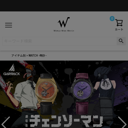
0
カート
アイテム別
WATCH -時計-