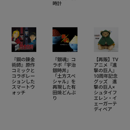
時計
『鋼の錬金
『銀魂』コ
【再販】TV
術師』原作
ラボ「宇治
アニメ『進
コミックと
銀時丼」
撃の巨人』
コラボレー
「土方スペ
10周年記念
ションした
シャル」を
グッズ 進
スマートウ
再現した有
撃の巨人×
ォッチ
田焼どんぶ
シュタイフ
り
エレン・イ
ェーガーテ
ディベア