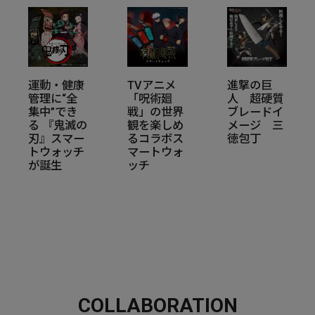
運動・健康
TVアニメ
進撃の巨
管理に“全
「呪術廻
人 超硬質
集中”でき
戦」の世界
ブレードイ
る 『鬼滅の
観を楽しめ
メージ 三
刃』スマー
るコラボス
徳包丁
トウォッチ
マートウォ
が誕生
ッチ
COLLABORATION