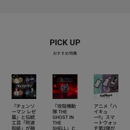
PICK UP
おすすめ特集
『チェンソ
「攻殻機動
アニメ「ハ
ーマン レゼ
隊 THE
イキュ
篇』と伝統
GHOST IN
ー!!」スマ
工芸「阿波
THE
ートウォッ
和紙」が融
SHELL」と
チ第2弾が