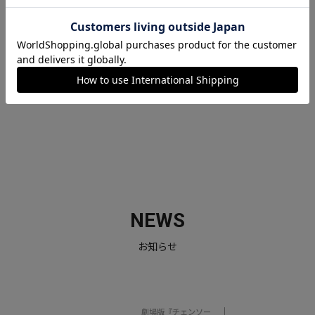
アニメの頭文字A、ゲーム
の頭文字G、キャラクター
のCを組み合わせ、勇壮な
帆船の姿に、世界に漕ぎ出
す日本のキャラクターコン
テンツのイメージを重ねて
います。
NEWS
お知らせ
劇場版『チェンソー