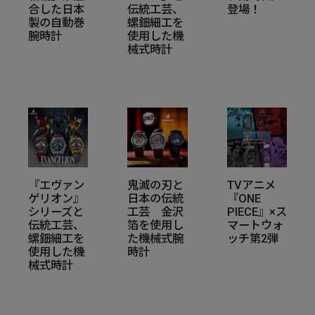
合した日本
伝統工芸、
登場！
製の自動巻
螺鈿細工を
腕時計
使用した機
械式時計
『エヴァン
鬼滅の刃と
TVアニメ
ゲリオン』
日本の伝統
『ONE
シリーズと
工芸 金沢
PIECE』×ス
伝統工芸、
箔を使用し
マートウォ
螺鈿細工を
た機械式腕
ッチ第2弾
使用した機
時計
械式時計