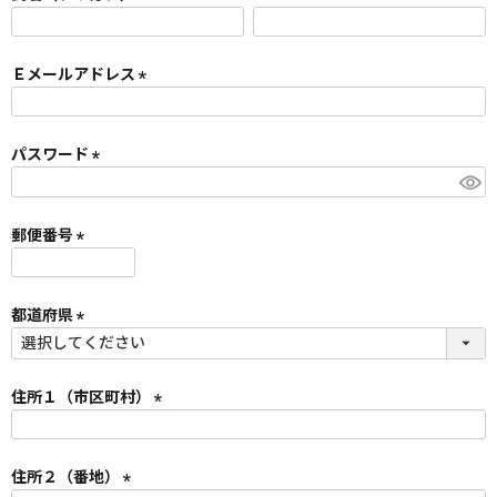
)
(
必
須
Ｅメールアドレス
)
(
必
須
パスワード
)
(
必
須
郵便番号
)
(
必
須
都道府県
)
(
必
須
住所１（市区町村）
)
(
必
須
住所２（番地）
)