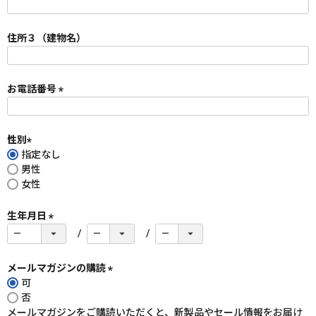
(
必
須
住所３（建物名）
)
お電話番号
(
必
須
性別
)
指定なし
(
男性
必
女性
須
)
生年月日
(
必
須
メールマガジンの購読
)
可
(
否
必
メールマガジンをご購読いただくと、新製品やセール情報をお届け
須