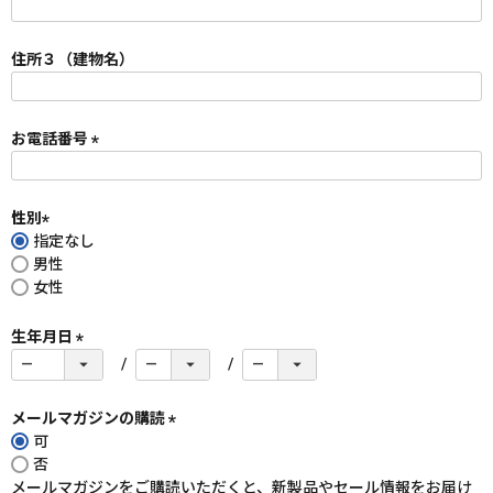
(
必
須
住所３（建物名）
)
お電話番号
(
必
須
性別
)
指定なし
(
男性
必
女性
須
)
生年月日
(
必
須
メールマガジンの購読
)
可
(
否
必
メールマガジンをご購読いただくと、新製品やセール情報をお届け
須