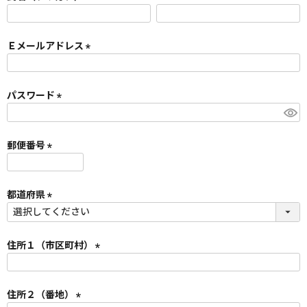
)
(
必
須
Ｅメールアドレス
)
(
必
須
パスワード
)
(
必
須
郵便番号
)
(
必
須
都道府県
)
(
必
須
住所１（市区町村）
)
(
必
須
住所２（番地）
)