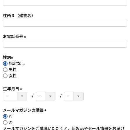
(
必
須
住所３（建物名）
)
お電話番号
(
必
須
性別
)
指定なし
(
男性
必
女性
須
)
生年月日
(
必
須
メールマガジンの購読
)
可
(
否
必
メールマガジンをご購読いただくと、新製品やセール情報をお届け
須