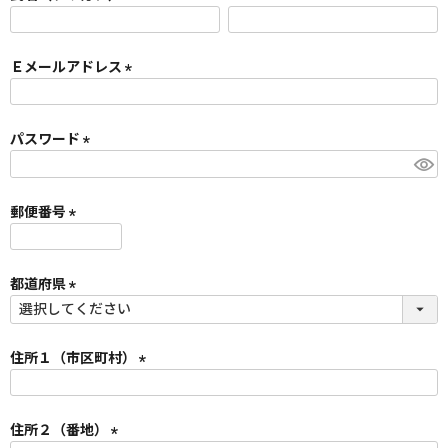
)
(
必
須
Ｅメールアドレス
)
(
必
須
パスワード
)
(
必
須
郵便番号
)
(
必
須
都道府県
)
(
必
須
住所１（市区町村）
)
(
必
須
住所２（番地）
)