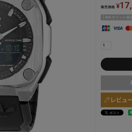
17
¥
販売価格
[
805
ポイント進呈