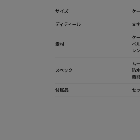
サイズ
ケー
ディティール
文
ケ
素材
ベ
レ
ム
スペック
防水
機
付属品
セッ