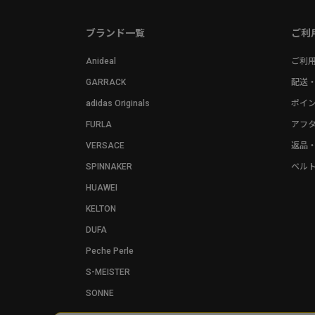
ブランド一覧
ご利
Anideal
ご利
GARRACK
配送
adidas Originals
ポイ
FURLA
アフ
VERSACE
返品
SPINNAKER
ベル
HUAWEI
KELTON
DUFA
Peche Perle
S-MEISTER
SONNE