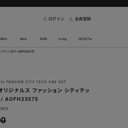
ログイン
会員登録
DON
AH
DUFA
b.ring
OUTLET
 SST / AOFH23575
als FASHION CITY TECH ONE SST
オリジナルス ファッション シティテッ
/ AOFH23575
23575
00