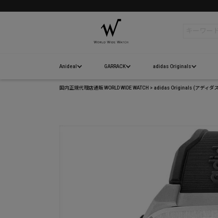
検索
Anideal
GARRACK
adidas Originals
国内正規代理店通販 WORLD WIDE WATCH
adidas Originals 