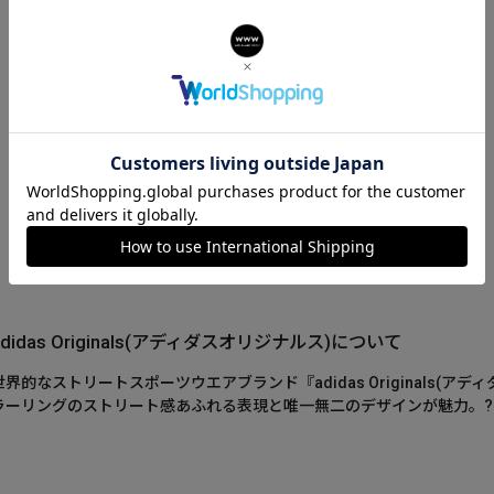
adidas Originals(アディダスオリジナルス)について
世界的なストリートスポーツウエアブランド『adidas Originals(
ラーリングのストリート感あふれる表現と唯一無二のデザインが魅力。?