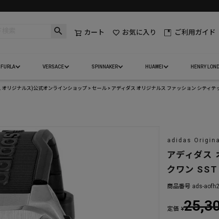
カート
お気に入り
ご利用ガイド
FURLA
VERSACE
SPINNAKER
HUAWEI
HENRY LON
(アディダス オリジナルス)公式オンラインショップ
セール
アディダス オリジナルス ファッション シティテックワン
adidas Origin
アディダス 
クワン SST 
商品番号
ads-aofh
25,3
定価
¥