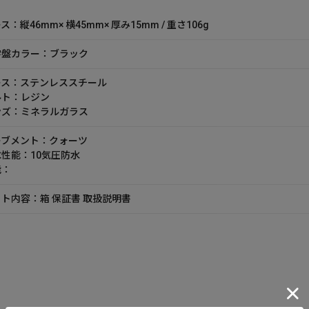
ス：縦46mm× 横45mm× 厚み15mm / 重さ106g
字盤カラー：ブラック
ース：ステンレススチール
ルト：レジン
ンズ：ミネラルガラス
ーブメント：クォーツ
性能：10気圧防水
能：
ト内容：箱 保証書 取扱説明書