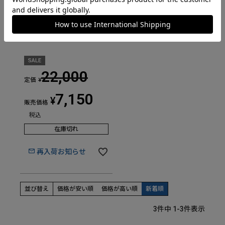
ケルトン レディース '50s /
9123802
SALE
22,000
定価
¥
7,150
¥
販売価格
税込
在庫切れ
再入荷お知らせ
並び替え
価格が安い順
価格が高い順
新着順
3
件中
1
-
3
件表示