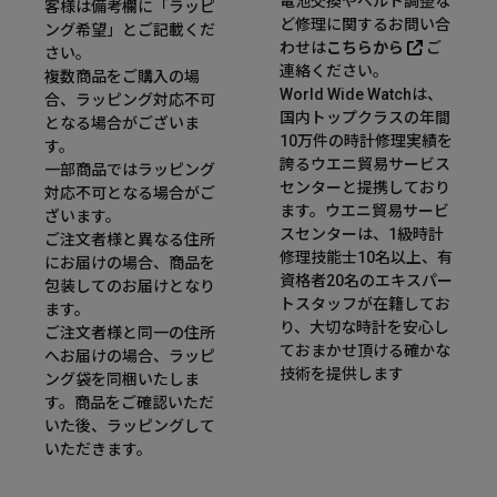
電池交換やベルト調整な
客様は備考欄に「ラッピ
ど修理に関するお問い合
ング希望」とご記載くだ
わせは
こちらから
ご
さい。
連絡ください。
複数商品をご購入の場
World Wide Watchは、
合、ラッピング対応不可
国内トップクラスの年間
となる場合がございま
10万件の時計修理実績を
す。
誇るウエニ貿易サービス
一部商品ではラッピング
センターと提携しており
対応不可となる場合がご
ます。ウエニ貿易サービ
ざいます。
スセンターは、1級時計
ご注文者様と異なる住所
修理技能士10名以上、有
にお届けの場合、商品を
資格者20名のエキスパー
包装してのお届けとなり
トスタッフが在籍してお
ます。
り、大切な時計を安心し
ご注文者様と同一の住所
ておまかせ頂ける確かな
へお届けの場合、ラッピ
技術を提供します
ング袋を同梱いたしま
す。商品をご確認いただ
いた後、ラッピングして
いただきます。