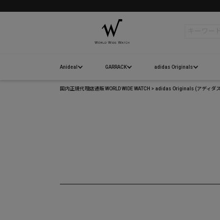
検索
Anideal
GARRACK
adidas Originals
国内正規代理店通販 WORLD WIDE WATCH
adidas Originals 