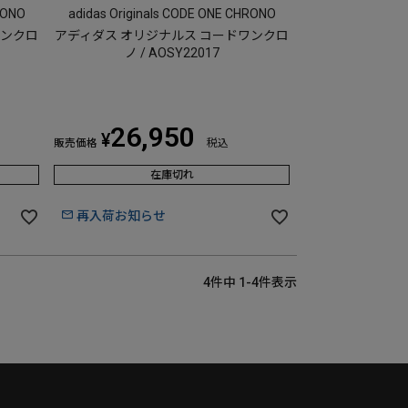
RONO
adidas Originals CODE ONE CHRONO
ワンクロ
アディダス オリジナルス コードワンクロ
ノ / AOSY22017
26,950
¥
販売価格
税込
在庫切れ
再入荷お知らせ
4
件中
1
-
4
件表示