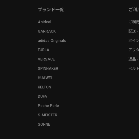
ブランド一覧
ご利
Anideal
ご利
GARRACK
配送
adidas Originals
ポイ
FURLA
アフ
VERSACE
返品
SPINNAKER
ベル
HUAWEI
KELTON
DUFA
Peche Perle
S-MEISTER
SONNE