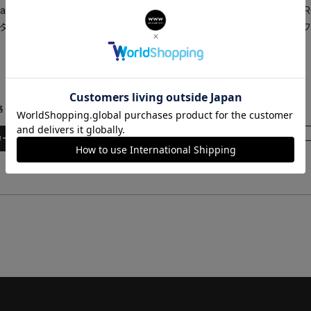
das Originals CODE ONE CHRONO
adidas Originals CODE ONE CH
ダス オリジナルス コードワンクロ
アディダス オリジナルス コード
ノ / AOSY22014
ノ / AOSY22011
23,100
24,200
¥
¥
格
税込
販売価格
税込
在庫切れ
カートに入れる
再入荷お知らせ