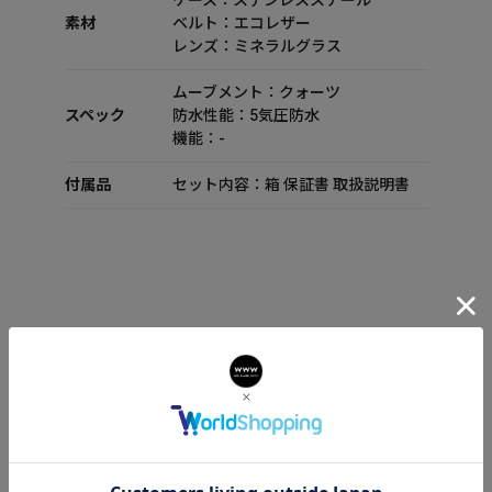
ケース：ステンレススチール
素材
ベルト：エコレザー
レンズ：ミネラルグラス
ムーブメント：クォーツ
スペック
防水性能：5気圧防水
機能：-
付属品
セット内容：箱 保証書 取扱説明書
CODE TWO