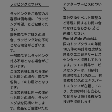
ラッピングについて
アフターサービスについ
て
ラッピングをご希望のお
電池交換やベルト調整な
客様は備考欄に「ラッピ
ど修理に関するお問い合
ング希望」とご記載くだ
わせは
こちらから
ご
さい。
連絡ください。
複数商品をご購入の場
World Wide Watchは、
合、ラッピング対応不可
国内トップクラスの年間
となる場合がございま
10万件の時計修理実績を
す。
誇るウエニ貿易サービス
一部商品ではラッピング
センターと提携しており
対応不可となる場合がご
ます。ウエニ貿易サービ
ざいます。
スセンターは、1級時計
ご注文者様と異なる住所
修理技能士10名以上、有
にお届けの場合、商品を
資格者20名のエキスパー
包装してのお届けとなり
トスタッフが在籍してお
ます。
り、大切な時計を安心し
ご注文者様と同一の住所
ておまかせ頂ける確かな
へお届けの場合、ラッピ
技術を提供します
ング袋を同梱いたしま
す。商品をご確認いただ