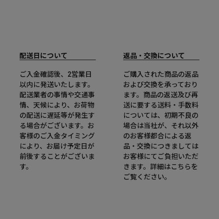
配送日について
返品・交換について
ご入金確認後、2営業日
ご購入された商品の返品
以内に発送いたします。
および交換を承っており
配送業者の事情や交通事
ます。商品の返送及び再
情、天候により、お荷物
送に要する送料・手数料
の配送に遅延等が発生す
については、初期不良の
る場合がございます。お
場合は当社が、それ以外
客様のご入金タイミング
のお客様都合による返
により、お届け予定日が
品・交換につきましては
前後することがございま
お客様にてご負担いただ
す。
きます。詳細は
こちら
を
ご覧ください。