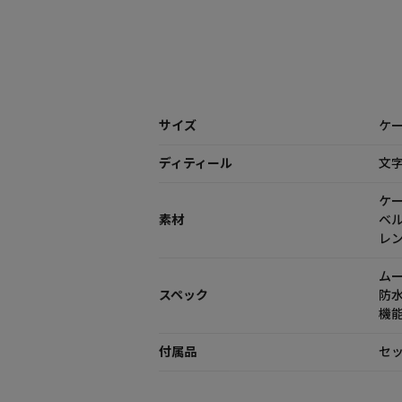
サイズ
ケー
ディティール
文
ケ
素材
ベ
レ
ム
スペック
防
機
付属品
セッ