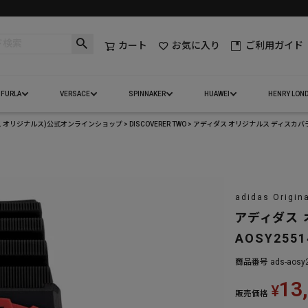
カート
お気に入り
ご利用ガイド
FURLA
VERSACE
SPINNAKER
HUAWEI
HENRY LON
(アディダス オリジナルス)公式オンラインショップ
DISCOVERER TWO
アディダス オリジナルス ディスカバラー 
adidas Origi
アディダス 
AOSY2551
商品番号
ads-aosy
13
¥
販売価格