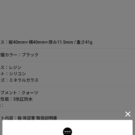
ス：縦40mm× 横40mm× 厚み11.5mm / 重さ41g
字盤カラー：ブラック
ース：レジン
ルト：シリコン
ンズ：ミネラルガラス
ーブメント：クォーツ
水性能：5気圧防水
能：
ト内容：箱 保証書 取扱説明書