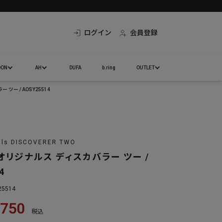
ログイン
会員登録
DON
AH
DUFA
b.ring
OUTLET
ツー / AOSY25514
nals DISCOVERER TWO
オリジナルス ディスカバラー ツー /
4
25514
,750
税込