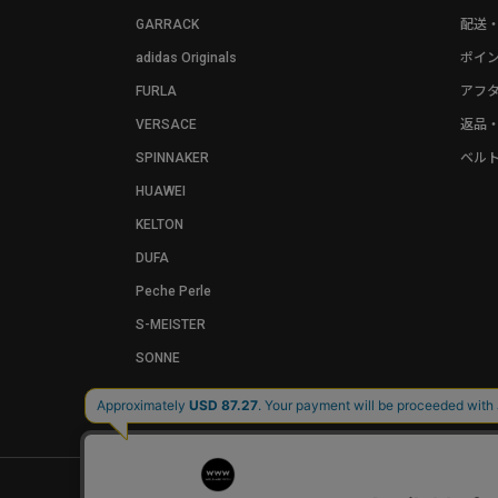
GARRACK
配送
adidas Originals
ポイ
FURLA
アフ
VERSACE
返品
SPINNAKER
ベル
HUAWEI
KELTON
DUFA
Peche Perle
S-MEISTER
SONNE