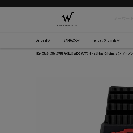
検索
Anideal
GARRACK
adidas Originals
国内正規代理店通販 WORLD WIDE WATCH
adidas Originals 