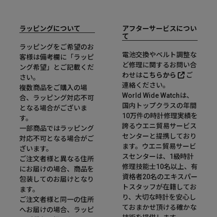
ラッピングについて
アフターサービスについ
て
ラッピングをご希望のお
電池交換やベルト調整な
客様は備考欄に「ラッピ
ど修理に関するお問い合
ング希望」とご記載くだ
わせは
こちらから
ご
さい。
連絡ください。
複数商品をご購入の場
World Wide Watchは、
合、ラッピング対応不可
国内トップクラスの年間
となる場合がございま
10万件の時計修理実績を
す。
誇るウエニ貿易サービス
一部商品ではラッピング
センターと提携しており
対応不可となる場合がご
ます。ウエニ貿易サービ
ざいます。
スセンターは、1級時計
ご注文者様と異なる住所
修理技能士10名以上、有
にお届けの場合、商品を
資格者20名のエキスパー
包装してのお届けとなり
トスタッフが在籍してお
ます。
り、大切な時計を安心し
ご注文者様と同一の住所
ておまかせ頂ける確かな
へお届けの場合、ラッピ