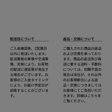
配送日について
返品・交換について
ご入金確認後、2営業日
ご購入された商品の返品
以内に発送いたします。
および交換を承っており
配送業者の事情や交通事
ます。商品の返送及び再
情、天候により、お荷物
送に要する送料・手数料
の配送に遅延等が発生す
については、初期不良の
る場合がございます。お
場合は当社が、それ以外
客様のご入金タイミング
のお客様都合による返
により、お届け予定日が
品・交換につきましては
前後することがございま
お客様にてご負担いただ
す。
きます。詳細は
こちら
を
ご覧ください。