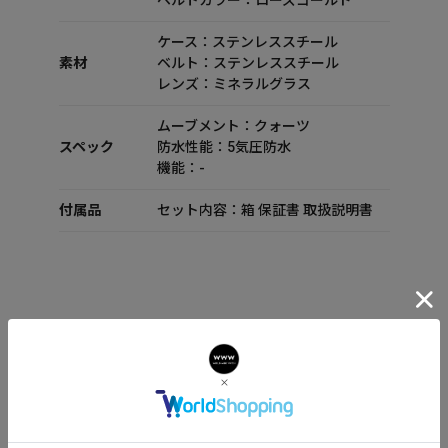
ベルトカラー：ローズゴールド
ケース：ステンレススチール
素材
ベルト：ステンレススチール
レンズ：ミネラルグラス
ムーブメント：クォーツ
スペック
防水性能：5気圧防水
機能：-
付属品
セット内容：箱 保証書 取扱説明書
EDITION THREE