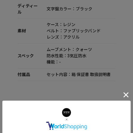
ディティー
文字盤カラー：ブラック
ル
ケース：レジン
素材
ベルト：ファブリックバンド
レンズ：アクリル
ムーブメント：クォーツ
スペック
防水性能：3気圧防水
機能：-
付属品
セット内容：箱 保証書 取扱説明書