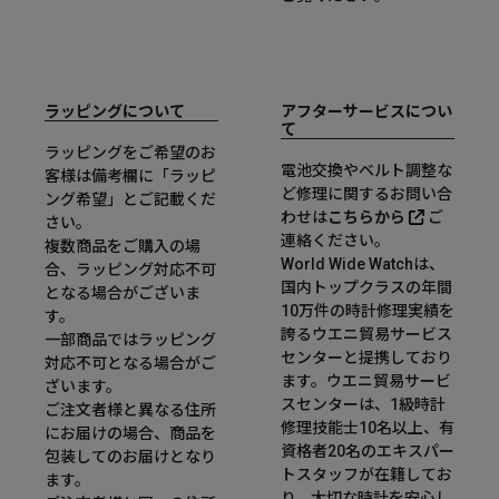
ラッピングについて
アフターサービスについ
て
ラッピングをご希望のお
電池交換やベルト調整な
客様は備考欄に「ラッピ
ど修理に関するお問い合
ング希望」とご記載くだ
わせは
こちらから
ご
さい。
連絡ください。
複数商品をご購入の場
World Wide Watchは、
合、ラッピング対応不可
国内トップクラスの年間
となる場合がございま
10万件の時計修理実績を
す。
誇るウエニ貿易サービス
一部商品ではラッピング
センターと提携しており
対応不可となる場合がご
ます。ウエニ貿易サービ
ざいます。
スセンターは、1級時計
ご注文者様と異なる住所
修理技能士10名以上、有
にお届けの場合、商品を
資格者20名のエキスパー
包装してのお届けとなり
トスタッフが在籍してお
ます。
り、大切な時計を安心し