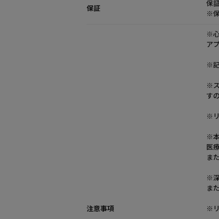
保
保証
※
※
ア
※記
※
す
※
※
医
ま
※
ま
注意事項
※