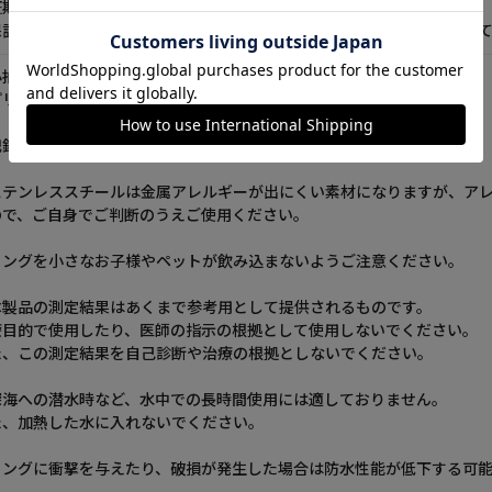
証期間：6カ月
保証書は同梱されておりませんので、購入時のレシートや明細を保管し
心拍数は1日分、それ以外のデータは7日間リングに保存されます。
プリとリングデータを毎日同期することをおすすめしております。
録対象は21:00～翌日11:00の間の睡眠のみです。
ステンレススチールは金属アレルギーが出にくい素材になりますが、ア
ので、ご自身でご判断のうえご使用ください。
リングを小さなお子様やペットが飲み込まないようご注意ください。
本製品の測定結果はあくまで参考用として提供されるものです。
療目的で使用したり、医師の指示の根拠として使用しないでください。
た、この測定結果を自己診断や治療の根拠としないでください。
深海への潜水時など、水中での長時間使用には適しておりません。
た、加熱した水に入れないでください。
リングに衝撃を与えたり、破損が発生した場合は防水性能が低下する可