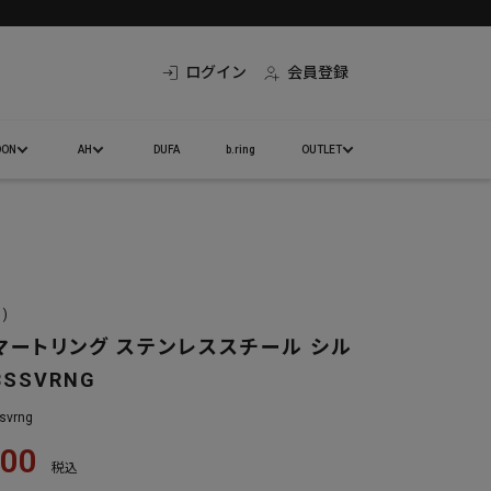
ログイン
会員登録
DON
AH
DUFA
b.ring
OUTLET
1)
マートリング ステンレススチール シル
3SSVRNG
svrng
800
税込