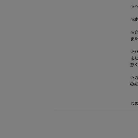
※
※
※
ま
※
ま
意
※
の
※
じ