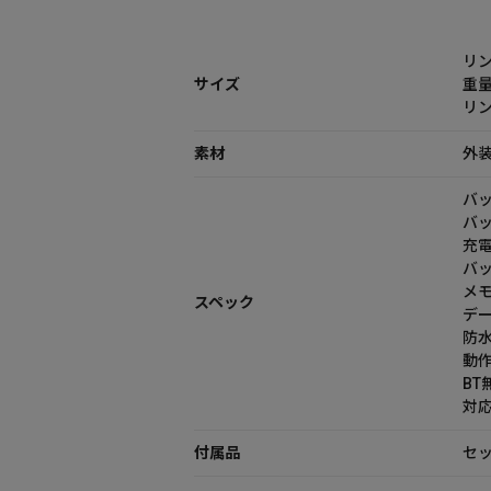
リン
サイズ
重量
リン
素材
外
バ
バッ
充
バ
メモリ
スペック
デ
防水
動作
BT無
対応O
付属品
セッ