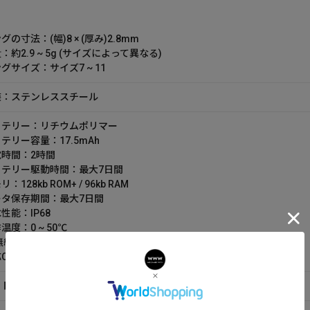
グの寸法：(幅)8 × (厚み)2.8mm
：約2.9 ~ 5g (サイズによって異なる)
グサイズ：サイズ7 ~ 11
装：ステンレススチール
ッテリー：リチウムポリマー
テリー容量：17.5mAh
電時間：2時間
ッテリー駆動時間：最大7日間
：128kb ROM+ / 96kb RAM
ータ保存期間：最大7日間
性能：IP68
温度：0 ~ 50℃
線通信：Bluetooth 5.1
S：Android 6.0以上 / iOS 13以上
ト内容：リング本体 / 充電ケーブル / 取扱説明書