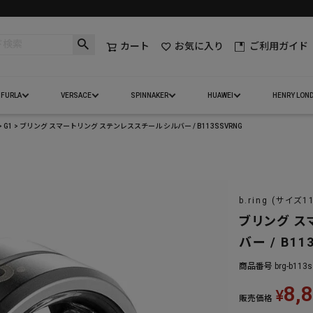
カート
お気に入り
ご利用ガイド
FURLA
VERSACE
SPINNAKER
HUAWEI
HENRY LON
G1
ブリング スマートリング ステンレススチール シルバー / B113SSVRNG
b.ring (サイズ1
ブリング ス
バー / B11
商品番号
brg-b113s
8,
¥
販売価格