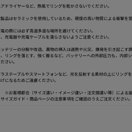
ヘアドライヤーなど、熱風でリングを乾かさないでください。
本製品はセラミックを使用しているため、硬度の高い物質による衝撃を
充電の際には必ず高温多温な場所を避けてください。
た、充電器や充電ケーブルを濡らさないようご注意ください。
バッテリーの分解や改造、異物の挿入は過熱や火災、爆発を引き起こす
た、リングを落とす、強く握るなど、バッテリーへの外部圧力も、内部
ください。
ガラステーブルやスマートフォンなど、光を反射する素材の上にリング
妨げになるためご遠慮ください。
お客様都合（サイズ違い・イメージ違い・注文間違い等）による返
めサイズガイド・商品ページの注意事項をご確認のうえご注文ください