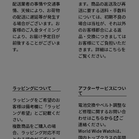
配送業者の事情や交通事
ます。商品の返送及び再
情、天候により、お荷物
送に要する送料・手数料
の配送に遅延等が発生す
については、初期不良の
る場合がございます。お
場合は当社が、それ以外
客様のご入金タイミング
のお客様都合による返
により、お届け予定日が
品・交換につきましては
前後することがございま
お客様にてご負担いただ
す。
きます。詳細は
こちら
を
ご覧ください。
ラッピングについて
アフターサービスについ
て
ラッピングをご希望のお
電池交換やベルト調整な
客様は備考欄に「ラッピ
ど修理に関するお問い合
ング希望」とご記載くだ
わせは
こちらから
ご
さい。
連絡ください。
複数商品をご購入の場
World Wide Watchは、
合、ラッピング対応不可
国内トップクラスの年間