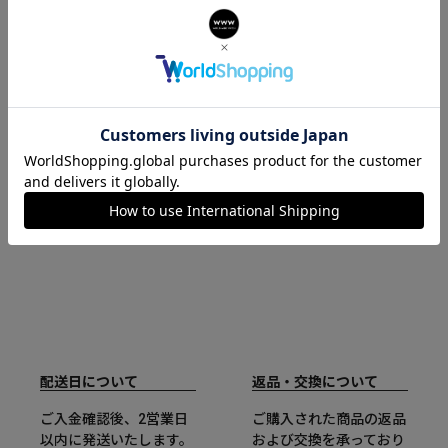
FURLA(フルラ)について
フルラ（FURLA）はイタリアのボロ
ーニャをルーツとしたグローバルブ
ランドです。1927年の創業以来、幅
広い層のお客様が手にしやすいラグ
ジュアリー・アクセサリーを作り続
けてきました。
配送日について
返品・交換について
ご入金確認後、2営業日
ご購入された商品の返品
以内に発送いたします。
および交換を承っており