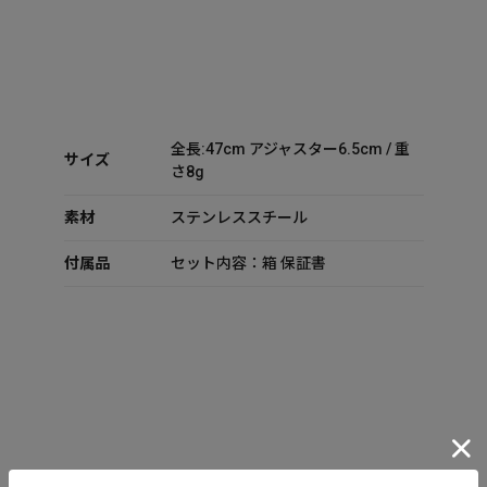
全長:47cm アジャスター6.5cm / 重
サイズ
さ8g
素材
ステンレススチール
付属品
セット内容：箱 保証書