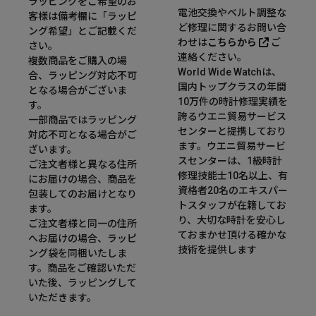
ラッピングをご希望のお
電池交換やベルト調整な
客様は備考欄に「ラッピ
ど修理に関するお問い合
ング希望」とご記載くだ
わせは
こちらから
ご
さい。
連絡ください。
複数商品をご購入の場
World Wide Watchは、
合、ラッピング対応不可
国内トップクラスの年間
となる場合がございま
10万件の時計修理実績を
す。
誇るウエニ貿易サービス
一部商品ではラッピング
センターと提携しており
対応不可となる場合がご
ます。ウエニ貿易サービ
ざいます。
スセンターは、1級時計
ご注文者様と異なる住所
修理技能士10名以上、有
にお届けの場合、商品を
資格者20名のエキスパー
包装してのお届けとなり
トスタッフが在籍してお
ます。
り、大切な時計を安心し
ご注文者様と同一の住所
ておまかせ頂ける確かな
へお届けの場合、ラッピ
技術を提供します
ング袋を同梱いたしま
す。商品をご確認いただ
いた後、ラッピングして
いただきます。