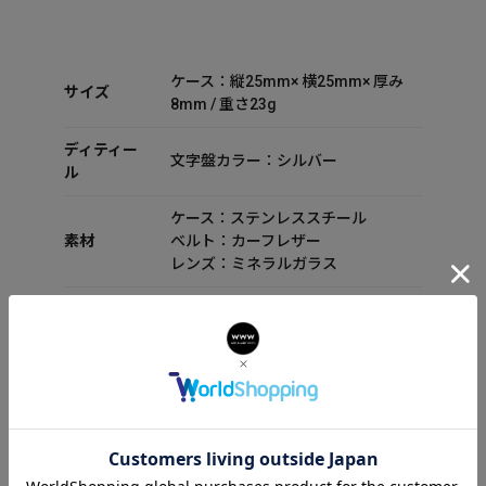
ケース：縦25mm× 横25mm× 厚み
サイズ
8mm / 重さ23g
ディティー
文字盤カラー：シルバー
ル
ケース：ステンレススチール
素材
ベルト：カーフレザー
レンズ：ミネラルガラス
ムーブメント：クォーツ
スペック
防水性能：3気圧防水
機能：リバーシブルストラップ
付属品
セット内容：箱 保証書 取扱説明書