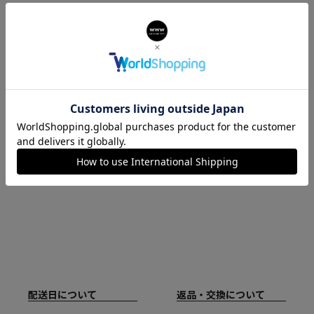
FURLA(フルラ)について
フルラ（FURLA）はイタリアのボロ
ーニャをルーツとしたグローバルブ
ランドです。1927年の創業以来、幅
広い層のお客様が手にしやすいラグ
ジュアリー・アクセサリーを作り続
けてきました。
配送日について
返品・交換について