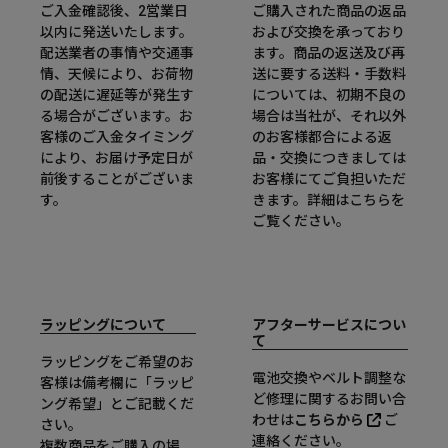
ご入金確認後、2営業日
ご購入された商品の返品
以内に発送いたします。
および交換を承っており
配送業者の事情や交通事
ます。商品の返送及び再
情、天候により、お荷物
送に要する送料・手数料
の配送に遅延等が発生す
については、初期不良の
る場合がございます。お
場合は当社が、それ以外
客様のご入金タイミング
のお客様都合による返
により、お届け予定日が
品・交換につきましては
前後することがございま
お客様にてご負担いただ
す。
きます。詳細は
こちら
を
ご覧ください。
ラッピングについて
アフターサービスについ
て
ラッピングをご希望のお
電池交換やベルト調整な
客様は備考欄に「ラッピ
ど修理に関するお問い合
ング希望」とご記載くだ
わせは
こちらから
ご
さい。
連絡ください。
複数商品をご購入の場