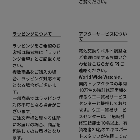
ご覧ください。
ラッピングについて
アフターサービスについ
て
ラッピングをご希望のお
電池交換やベルト調整な
客様は備考欄に「ラッピ
ど修理に関するお問い合
ング希望」とご記載くだ
わせは
こちらから
ご
さい。
連絡ください。
複数商品をご購入の場
World Wide Watchは、
合、ラッピング対応不可
国内トップクラスの年間
となる場合がございま
10万件の時計修理実績を
す。
誇るウエニ貿易サービス
一部商品ではラッピング
センターと提携しており
対応不可となる場合がご
ます。ウエニ貿易サービ
ざいます。
スセンターは、1級時計
ご注文者様と異なる住所
修理技能士10名以上、有
にお届けの場合、商品を
資格者20名のエキスパー
包装してのお届けとなり
トスタッフが在籍してお
ます。