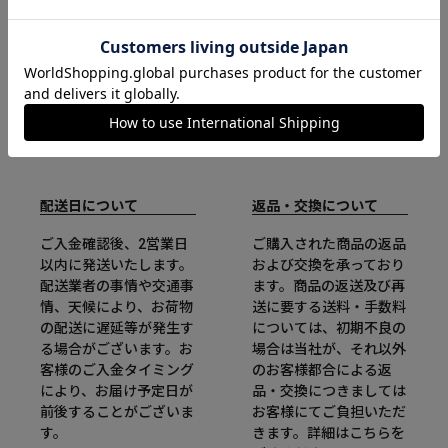
配送日について
返品・交換について
ご入金確認後、2営業日
ご購入された商品の返品
以内に発送いたします。
および交換を承っており
配送業者の事情や交通事
ます。商品の返送及び再
情、天候により、お荷物
送に要する送料・手数料
の配送に遅延等が発生す
については、初期不良の
る場合がございます。お
場合は当社が、それ以外
客様のご入金タイミング
のお客様都合による返
により、お届け予定日が
品・交換につきましては
前後することがございま
お客様にてご負担いただ
す。
きます。詳細は
こちら
を