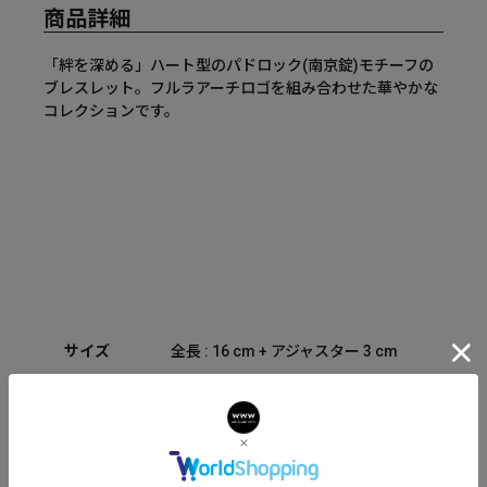
商品詳細
「絆を深める」ハート型のパドロック(南京錠)モチーフの
ブレスレット。フルラアーチロゴを組み合わせた華やかな
コレクションです。
サイズ
全長 : 16 cm + アジャスター 3 cm
付属品
セット内容：箱 保証書