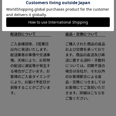
配送日について
返品・交換について
ご入金確認後、2営業日
ご購入された商品の返品
以内に発送いたします。
および交換を承っており
配送業者の事情や交通事
ます。商品の返送及び再
情、天候により、お荷物
送に要する送料・手数料
の配送に遅延等が発生す
については、初期不良の
る場合がございます。お
場合は当社が、それ以外
客様のご入金タイミング
のお客様都合による返
により、お届け予定日が
品・交換につきましては
前後することがございま
お客様にてご負担いただ
す。
きます。詳細は
こちら
を
ご覧ください。