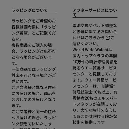
ラッピングについて
アフターサービスについ
て
ラッピングをご希望のお
電池交換やベルト調整な
客様は備考欄に「ラッピ
ど修理に関するお問い合
ング希望」とご記載くだ
わせは
こちらから
ご
さい。
連絡ください。
複数商品をご購入の場
World Wide Watchは、
合、ラッピング対応不可
国内トップクラスの年間
となる場合がございま
10万件の時計修理実績を
す。
誇るウエニ貿易サービス
一部商品ではラッピング
センターと提携しており
対応不可となる場合がご
ます。ウエニ貿易サービ
ざいます。
スセンターは、1級時計
ご注文者様と異なる住所
修理技能士10名以上、有
にお届けの場合、商品を
資格者20名のエキスパー
包装してのお届けとなり
トスタッフが在籍してお
ます。
り、大切な時計を安心し
ご注文者様と同一の住所
ておまかせ頂ける確かな
へお届けの場合、ラッピ
技術を提供します
ング袋を同梱いたしま