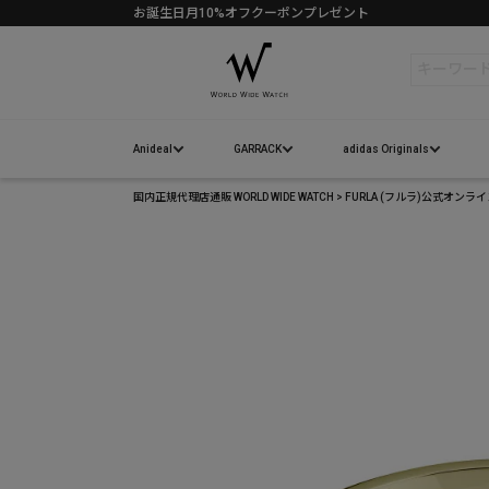
お誕生日月10%オフクーポンプレゼント
検索
Anideal
GARRACK
adidas Originals
国内正規代理店通販 WORLD WIDE WATCH
FURLA (フルラ)公式オンラ