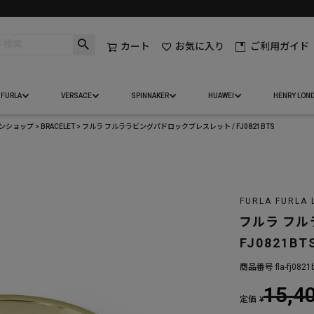
カート
お気に入り
ご利用ガイド
FURLA
VERSACE
SPINNAKER
HUAWEI
HENRY LON
インショップ
BRACELET
フルラ フルララビングパドロックブレスレット / FJ0821BTS
FURLA FURLA 
フルラ フル
FJ0821BT
商品番号
fla-fj0821
15,4
定価
¥