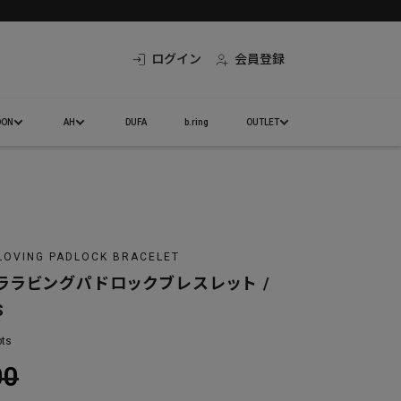
ログイン
会員登録
DON
AH
DUFA
b.ring
OUTLET
LOVING PADLOCK BRACELET
ララビングパドロックブレスレット /
S
bts
00