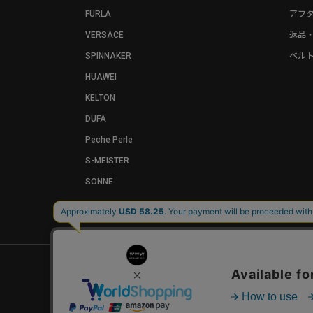
FURLA
アフ
VERSACE
返品
SPINNAKER
ベル
HUAWEI
KELTON
DUFA
Peche Perle
S-MEISTER
SONNE
お問い合わせ