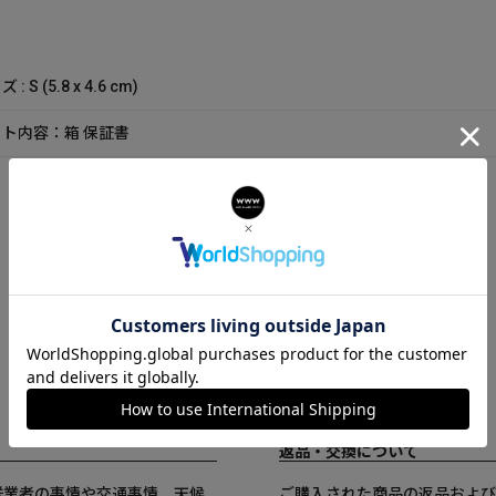
 : S (5.8 x 4.6 cm)
ト内容：箱 保証書
返品・交換について
送業者の事情や交通事情、天候
ご購入された商品の返品および