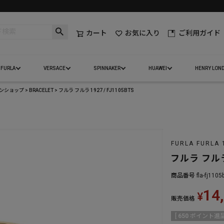
カート
お気に入り
ご利用ガイド
FURLA
VERSACE
SPINNAKER
HUAWEI
HENRY LON
インショップ
BRACELET
フルラ フルラ 1927 / FJ1105BTS
FURLA FURLA 
フルラ フルラ 
商品番号
fla-fj1105
14
¥
販売価格
[
650
ポイント進呈