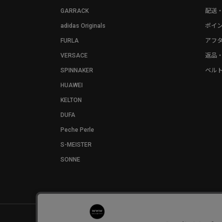
GARRACK
配送
adidas Originals
ポイ
FURLA
アフ
VERSACE
返品
SPINNAKER
ベル
HUAWEI
KELTON
DUFA
Peche Perle
S-MEISTER
SONNE