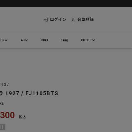
ログイン
会員登録
DON
AH
DUFA
b.ring
OUTLET
1927
1927 / FJ1105BTS
bts
,300
税込
 ]