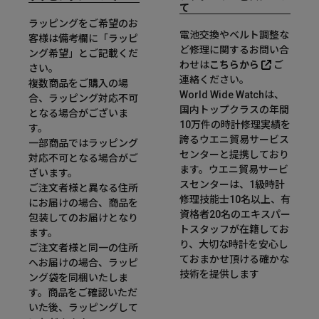
て
ラッピングをご希望のお
電池交換やベルト調整な
客様は備考欄に「ラッピ
ど修理に関するお問い合
ング希望」とご記載くだ
わせは
こちらから
ご
さい。
連絡ください。
複数商品をご購入の場
World Wide Watchは、
合、ラッピング対応不可
国内トップクラスの年間
となる場合がございま
10万件の時計修理実績を
す。
誇るウエニ貿易サービス
一部商品ではラッピング
センターと提携しており
対応不可となる場合がご
ます。ウエニ貿易サービ
ざいます。
スセンターは、1級時計
ご注文者様と異なる住所
修理技能士10名以上、有
にお届けの場合、商品を
資格者20名のエキスパー
包装してのお届けとなり
トスタッフが在籍してお
ます。
り、大切な時計を安心し
ご注文者様と同一の住所
ておまかせ頂ける確かな
へお届けの場合、ラッピ
技術を提供します
ング袋を同梱いたしま
す。商品をご確認いただ
いた後、ラッピングして