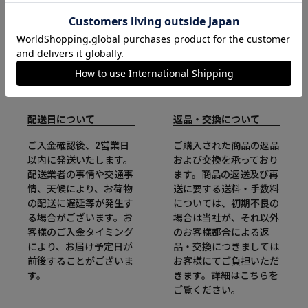
配送日について
返品・交換について
ご入金確認後、2営業日
ご購入された商品の返品
以内に発送いたします。
および交換を承っており
配送業者の事情や交通事
ます。商品の返送及び再
情、天候により、お荷物
送に要する送料・手数料
の配送に遅延等が発生す
については、初期不良の
る場合がございます。お
場合は当社が、それ以外
客様のご入金タイミング
のお客様都合による返
により、お届け予定日が
品・交換につきましては
前後することがございま
お客様にてご負担いただ
す。
きます。詳細は
こちら
を
ご覧ください。