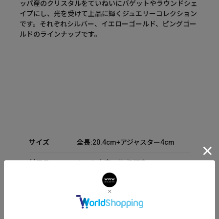
ッパ産のクリスタルをていねいにバゲットやラウンドシェ
イプにし、光を受けて上品に輝くジュエリーコレクション
です。それぞれシルバー、イエローゴールド、ピングゴー
ルドのラインナップです。
サイズ
全長:20.4cm+アジャスター4cm
付属品
セット内容：箱 保証書