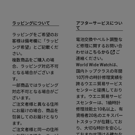
ラッピングについて
アフターサービスについ
て
ラッピングをご希望のお
電池交換やベルト調整な
客様は備考欄に「ラッピ
ど修理に関するお問い合
ング希望」とご記載くだ
わせは
こちらから
ご
さい。
連絡ください。
複数商品をご購入の場
World Wide Watchは、
合、ラッピング対応不可
国内トップクラスの年間
となる場合がございま
10万件の時計修理実績を
す。
誇るウエニ貿易サービス
一部商品ではラッピング
センターと提携しており
対応不可となる場合がご
ます。ウエニ貿易サービ
ざいます。
スセンターは、1級時計
ご注文者様と異なる住所
修理技能士10名以上、有
にお届けの場合、商品を
資格者20名のエキスパー
包装してのお届けとなり
トスタッフが在籍してお
ます。
り、大切な時計を安心し
ご注文者様と同一の住所
ておまかせ頂ける確かな