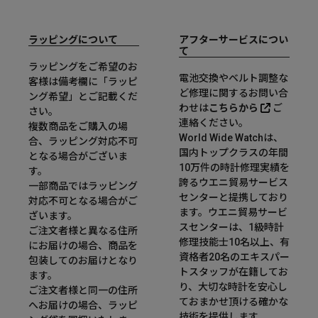
ラッピングについて
アフターサービスについ
て
ラッピングをご希望のお
電池交換やベルト調整な
客様は備考欄に「ラッピ
ど修理に関するお問い合
ング希望」とご記載くだ
わせは
こちらから
ご
さい。
連絡ください。
複数商品をご購入の場
World Wide Watchは、
合、ラッピング対応不可
国内トップクラスの年間
となる場合がございま
10万件の時計修理実績を
す。
誇るウエニ貿易サービス
一部商品ではラッピング
センターと提携しており
対応不可となる場合がご
ます。ウエニ貿易サービ
ざいます。
スセンターは、1級時計
ご注文者様と異なる住所
修理技能士10名以上、有
にお届けの場合、商品を
資格者20名のエキスパー
包装してのお届けとなり
トスタッフが在籍してお
ます。
り、大切な時計を安心し
ご注文者様と同一の住所
ておまかせ頂ける確かな
へお届けの場合、ラッピ
技術を提供します