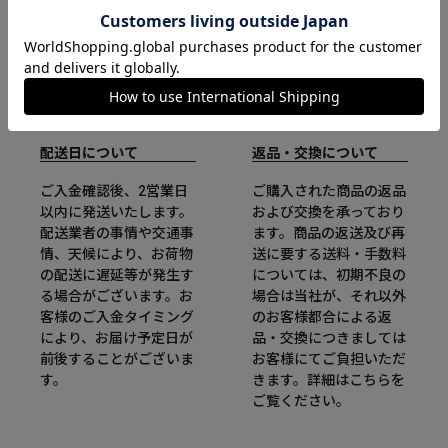
配送日について
返品・交換について
ご入金確認後、2営業日
ご購入された商品の返品
以内に発送いたします。
および交換を承っており
配送業者の事情や交通事
ます。商品の返送及び再
情、天候により、お荷物
送に要する送料・手数料
の配送に遅延等が発生す
については、初期不良の
る場合がございます。お
場合は当社が、それ以外
客様のご入金タイミング
のお客様都合による返
により、お届け予定日が
品・交換につきましては
前後することがございま
お客様にてご負担いただ
す。
きます。詳細は
こちら
を
ご覧ください。