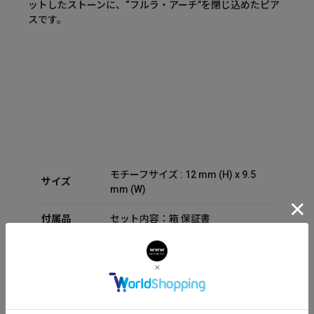
ットしたストーンに、“フルラ・アーチ”を閉じ込めたピア
スです。
モチーフサイズ : 12 mm (H) x 9.5
サイズ
mm (W)
付属品
セット内容：箱 保証書