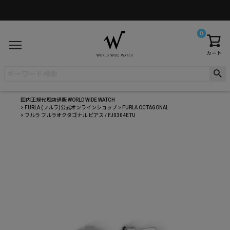
0
カート
国内正規代理店通販 WORLD WIDE WATCH
FURLA (フルラ)公式オンラインショップ
FURLA OCTAGONAL
フルラ フルラオクタゴナル ピアス / FJ0304ETU