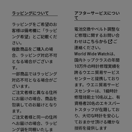
ラッピングについて
アフターサービスについ
て
ラッピングをご希望のお
電池交換やベルト調整な
客様は備考欄に「ラッピ
ど修理に関するお問い合
ング希望」とご記載くだ
わせは
こちらから
ご
さい。
連絡ください。
複数商品をご購入の場
World Wide Watchは、
合、ラッピング対応不可
国内トップクラスの年間
となる場合がございま
10万件の時計修理実績を
す。
誇るウエニ貿易サービス
一部商品ではラッピング
センターと提携しており
対応不可となる場合がご
ます。ウエニ貿易サービ
ざいます。
スセンターは、1級時計
ご注文者様と異なる住所
修理技能士10名以上、有
にお届けの場合、商品を
資格者20名のエキスパー
包装してのお届けとなり
トスタッフが在籍してお
ます。
り、大切な時計を安心し
ご注文者様と同一の住所
ておまかせ頂ける確かな
へお届けの場合、ラッピ
技術を提供します
ング袋を同梱いたしま