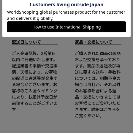
配送日について
返品・交換について
ご入金確認後、2営業日
ご購入された商品の返品
以内に発送いたします。
および交換を承っており
配送業者の事情や交通事
ます。商品の返送及び再
情、天候により、お荷物
送に要する送料・手数料
の配送に遅延等が発生す
については、初期不良の
る場合がございます。お
場合は当社が、それ以外
客様のご入金タイミング
のお客様都合による返
により、お届け予定日が
品・交換につきましては
前後することがございま
お客様にてご負担いただ
す。
きます。詳細は
こちら
を
ご覧ください。