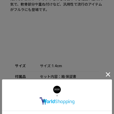
気で、軟骨部分や重ね付けなど、汎用性で流行のアイテム
がフルラにも登場です。
サイズ
サイズ:1.4cm
付属品
セット内容：箱 保証書