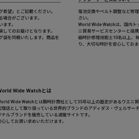
グ希望」とご記載ください。
電池交換やベルト調整など修理
る場合がございます。
さい。
います。
World Wide Watchは
装してのお届けとなります。
ニ貿易サービスセンターと提携
グ袋を同梱いたします。商品を
級時計修理技能士10名以上、
。
り、大切な時計を安心しておま
World Wide Watchとは
World Wide Watchとは腕時計商社として35年以上の歴史がある
代理店として取り扱っている世界的ブランドのアディダス・ヴェルサー
ジナルブランドを販売している通販サイトです。
安心してお買い求めいただけます。