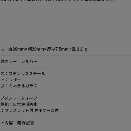
ス：縦28mm× 横28mm× 厚み7.5mm / 重さ21g
字盤カラー：シルバー
ース：ステンレススチール
ルト：レザー
ンズ：ミネラルガラス
ーブメント：クォーツ
水性能：日常生活防水
能：ブレスレット付 専用ケース付
ト内容：箱 保証書