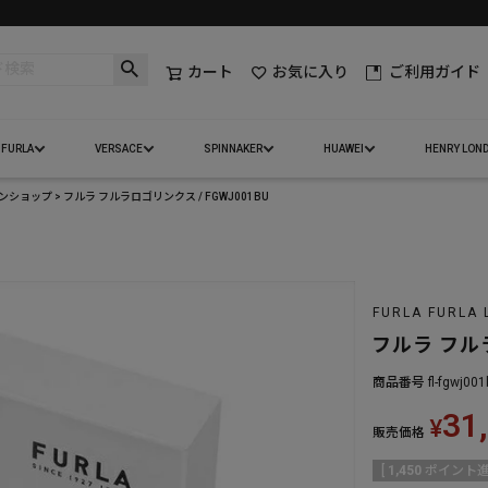
カート
お気に入り
ご利用ガイド
FURLA
VERSACE
SPINNAKER
HUAWEI
HENRY LON
インショップ
フルラ フルラロゴリンクス / FGWJ001BU
FURLA FURLA 
フルラ フルラ
商品番号
fl-fgwj001
31
¥
販売価格
[
1,450
ポイント進