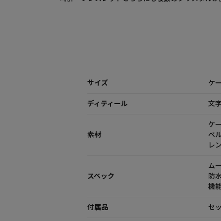
サイズ
ケー
ディティール
文
ケ
素材
ベ
レ
ム
スペック
防
機
付属品
セッ