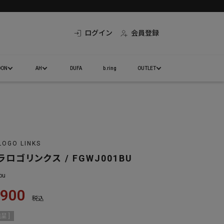
ログイン
会員登録
DON
AH
DUFA
b.ring
OUTLET
LOGO LINKS
ロゴリンクス / FGWJ001BU
bu
,900
税込
呈 ]