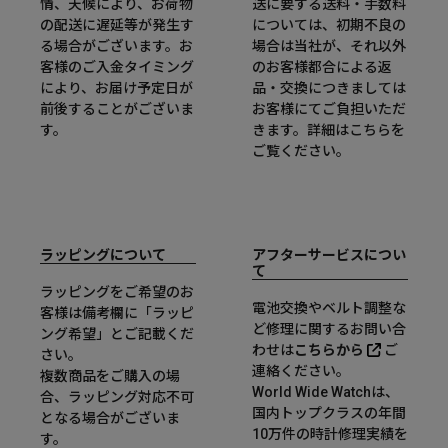
情、天候により、お荷物
送に要する送料・手数料
の配送に遅延等が発生す
については、初期不良の
る場合がございます。お
場合は当社が、それ以外
客様のご入金タイミング
のお客様都合による返
により、お届け予定日が
品・交換につきましては
前後することがございま
お客様にてご負担いただ
す。
きます。詳細は
こちら
を
ご覧ください。
ラッピングについて
アフターサービスについ
て
ラッピングをご希望のお
電池交換やベルト調整な
客様は備考欄に「ラッピ
ど修理に関するお問い合
ング希望」とご記載くだ
わせは
こちらから
ご
さい。
連絡ください。
複数商品をご購入の場
World Wide Watchは、
合、ラッピング対応不可
国内トップクラスの年間
となる場合がございま
10万件の時計修理実績を
す。