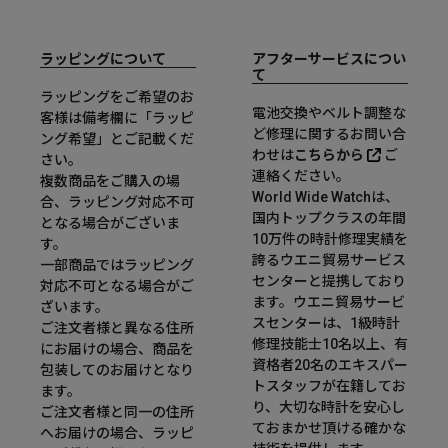
ラッピングについて
アフターサービスについ
て
ラッピングをご希望のお
電池交換やベルト調整な
客様は備考欄に「ラッピ
ど修理に関するお問い合
ング希望」とご記載くだ
わせは
こちらから
ご
さい。
連絡ください。
複数商品をご購入の場
World Wide Watchは、
合、ラッピング対応不可
国内トップクラスの年間
となる場合がございま
10万件の時計修理実績を
す。
誇るウエニ貿易サービス
一部商品ではラッピング
センターと提携しており
対応不可となる場合がご
ます。ウエニ貿易サービ
ざいます。
スセンターは、1級時計
ご注文者様と異なる住所
修理技能士10名以上、有
にお届けの場合、商品を
資格者20名のエキスパー
包装してのお届けとなり
トスタッフが在籍してお
ます。
り、大切な時計を安心し
ご注文者様と同一の住所
ておまかせ頂ける確かな
へお届けの場合、ラッピ