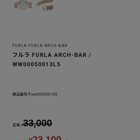
FURLA FURLA ARCH-BAR
フルラ FURLA ARCH-BAR /
WW00050013L5
商品番号
fl-ww00050013l5
33,000
定価
¥
23,100