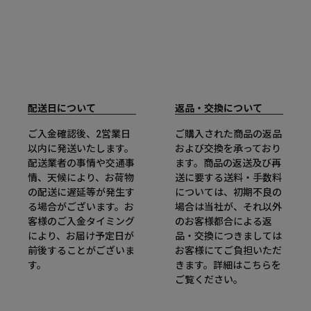
配送日について
返品・交換について
ご入金確認後、2営業日
ご購入された商品の返品
以内に発送いたします。
および交換を承っており
配送業者の事情や交通事
ます。商品の返送及び再
情、天候により、お荷物
送に要する送料・手数料
の配送に遅延等が発生す
については、初期不良の
る場合がございます。お
場合は当社が、それ以外
客様のご入金タイミング
のお客様都合による返
により、お届け予定日が
品・交換につきましては
前後することがございま
お客様にてご負担いただ
す。
きます。詳細は
こちら
を
ご覧ください。