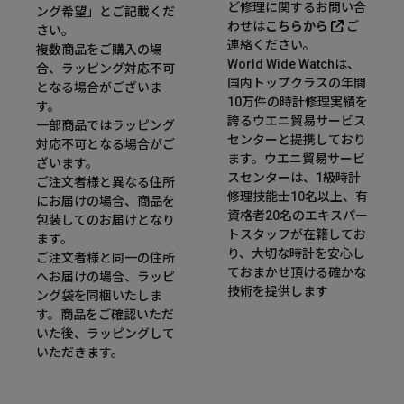
ど修理に関するお問い合
ング希望」とご記載くだ
わせは
こちらから
ご
さい。
連絡ください。
複数商品をご購入の場
World Wide Watchは、
合、ラッピング対応不可
国内トップクラスの年間
となる場合がございま
10万件の時計修理実績を
す。
誇るウエニ貿易サービス
一部商品ではラッピング
センターと提携しており
対応不可となる場合がご
ます。ウエニ貿易サービ
ざいます。
スセンターは、1級時計
ご注文者様と異なる住所
修理技能士10名以上、有
にお届けの場合、商品を
資格者20名のエキスパー
包装してのお届けとなり
トスタッフが在籍してお
ます。
り、大切な時計を安心し
ご注文者様と同一の住所
ておまかせ頂ける確かな
へお届けの場合、ラッピ
技術を提供します
ング袋を同梱いたしま
す。商品をご確認いただ
いた後、ラッピングして
いただきます。