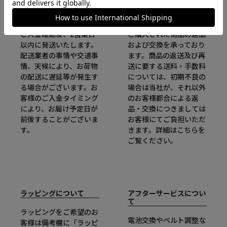
配送日について
返品・交換について
ご入金確認後、2営業日
ご購入された商品の返品
以内に発送いたします。
および交換を承っており
配送業者の事情や交通事
ます。商品の返送及び再
情、天候により、お荷物
送に要する送料・手数料
の配送に遅延等が発生す
については、初期不良の
る場合がございます。お
場合は当社が、それ以外
客様のご入金タイミング
のお客様都合による返
により、お届け予定日が
品・交換につきましては
前後することがございま
お客様にてご負担いただ
す。
きます。詳細は
こちら
を
ご覧ください。
ラッピングについて
アフターサービスについ
て
ラッピングをご希望のお
電池交換やベルト調整な
客様は備考欄に「ラッピ