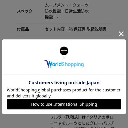
ムーブメント：クォーツ
スペック
防水性能：日常生活防水
機能：-
付属品
セット内容：箱 保証書 取扱説明書
FURLA(フルラ)について
フルラ（FURLA）はイタリアのボロ
ーニャをルーツとしたグローバルブ