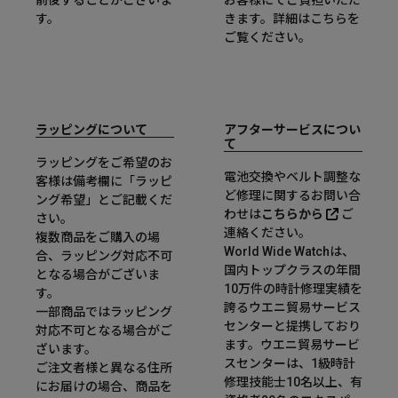
す。
きます。詳細は
こちら
を
ご覧ください。
ラッピングについて
アフターサービスについ
て
ラッピングをご希望のお
電池交換やベルト調整な
客様は備考欄に「ラッピ
ど修理に関するお問い合
ング希望」とご記載くだ
わせは
こちらから
ご
さい。
連絡ください。
複数商品をご購入の場
World Wide Watchは、
合、ラッピング対応不可
国内トップクラスの年間
となる場合がございま
10万件の時計修理実績を
す。
誇るウエニ貿易サービス
一部商品ではラッピング
センターと提携しており
対応不可となる場合がご
ます。ウエニ貿易サービ
ざいます。
スセンターは、1級時計
ご注文者様と異なる住所
修理技能士10名以上、有
にお届けの場合、商品を