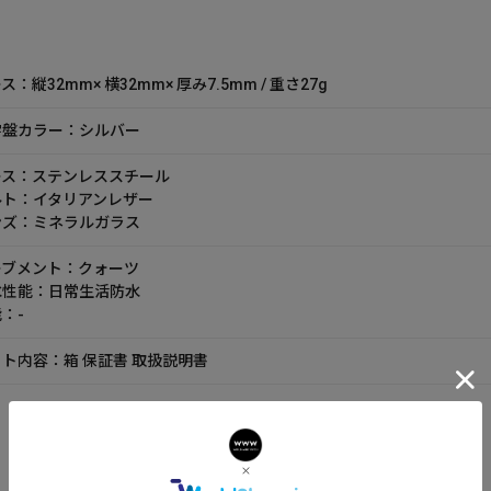
ス：縦32mm× 横32mm× 厚み7.5mm / 重さ27g
字盤カラー：シルバー
ース：ステンレススチール
ルト：イタリアンレザー
ンズ：ミネラルガラス
ーブメント：クォーツ
水性能：日常生活防水
：-
ト内容：箱 保証書 取扱説明書