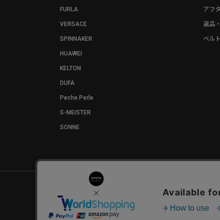
FURLA
アフ
VERSACE
返品
SPINNAKER
ベル
HUAWEI
KELTON
DUFA
Peche Perle
S-MEISTER
SONNE
お問い合わせ