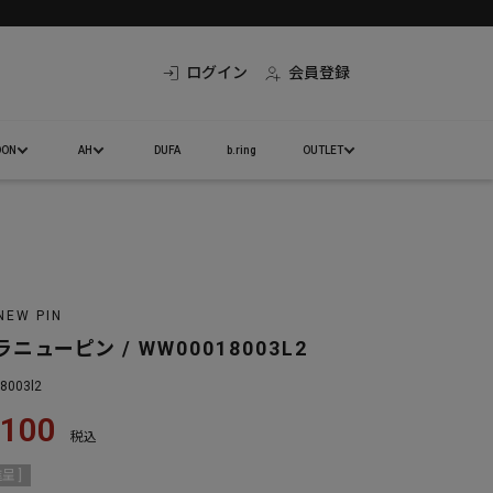
ログイン
会員登録
DON
AH
DUFA
b.ring
OUTLET
NEW PIN
ニューピン / WW00018003L2
18003l2
,100
税込
呈 ]