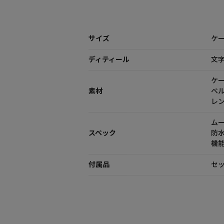
サイズ
ケー
ディティール
文
ケ
素材
ベ
レ
ム
スペック
防
機能
付属品
セッ