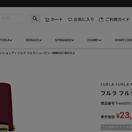
カート
お気に入り
ご利用ガイド
FURLA
VERSACE
SPINNAKER
HUAWEI
HENRY LON
インショップ
フルラ フルラニューピン / WW00018003L2
FURLA FURLA 
フルラ フルラ
商品番号
fl-ww000
23
¥
販売価格
[
1,050
ポイント進