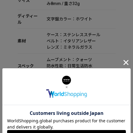
サイズ
み8mm / 重さ32g
ディティー
文字盤カラー：ホワイト
ル
ケース：ステンレススチール
素材
ベルト：イタリアンレザー
レンズ：ミネラルガラス
ムーブメント：クォーツ
スペック
防水性能：日常生活防水
機能：-
付属品
セット内容：箱 保証書 取扱説明書