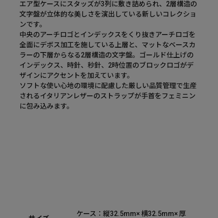
エア型ケースにスタッズが3列に敷き詰められ、2層構造の
文字盤が立体的な美しさを演出している新しいコレクショ
ンです。
中央のアーチロゴとインデックスをくり抜きアーチロゴを
全面にデボス加工を施している上層と、マットなベースカ
ラーの下層からなる2層構造の文字盤。ゴールド仕上げの
インデックス、時針、秒針、2時位置のブロックロゴがデ
ザインにアクセントを加えています。
ソフトな使い心地の環境に配慮した厳しい品質管理で生産
されるイタリアンレザーのストラップが手首をフェミニン
に包み込みます。
ケース：縦32.5mm× 横32.5mm× 厚