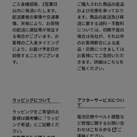
ご入金確認後、2営業日
ご購入された商品の返品
以内に発送いたします。
および交換を承っており
配送業者の事情や交通事
ます。商品の返送及び再
情、天候により、お荷物
送に要する送料・手数料
の配送に遅延等が発生す
については、初期不良の
る場合がございます。お
場合は当社が、それ以外
客様のご入金タイミング
のお客様都合による返
により、お届け予定日が
品・交換につきましては
前後することがございま
お客様にてご負担いただ
す。
きます。詳細は
こちら
を
ご覧ください。
ラッピングについて
アフターサービスについ
て
ラッピングをご希望のお
電池交換やベルト調整な
客様は備考欄に「ラッピ
ど修理に関するお問い合
ング希望」とご記載くだ
わせは
こちらから
ご
さい。
連絡ください。