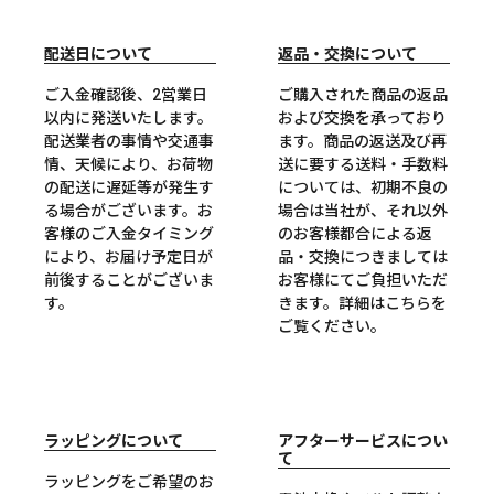
配送日について
返品・交換について
ご入金確認後、2営業日
ご購入された商品の返品
以内に発送いたします。
および交換を承っており
配送業者の事情や交通事
ます。商品の返送及び再
情、天候により、お荷物
送に要する送料・手数料
の配送に遅延等が発生す
については、初期不良の
る場合がございます。お
場合は当社が、それ以外
客様のご入金タイミング
のお客様都合による返
により、お届け予定日が
品・交換につきましては
前後することがございま
お客様にてご負担いただ
す。
きます。詳細は
こちら
を
ご覧ください。
ラッピングについて
アフターサービスについ
て
ラッピングをご希望のお