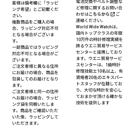
電池交換やベルト調整な
客様は備考欄に「ラッピ
ど修理に関するお問い合
ング希望」とご記載くだ
わせは
こちらから
ご
さい。
連絡ください。
複数商品をご購入の場
World Wide Watchは、
合、ラッピング対応不可
国内トップクラスの年間
となる場合がございま
10万件の時計修理実績を
す。
誇るウエニ貿易サービス
一部商品ではラッピング
センターと提携しており
対応不可となる場合がご
ます。ウエニ貿易サービ
ざいます。
スセンターは、1級時計
ご注文者様と異なる住所
修理技能士10名以上、有
にお届けの場合、商品を
資格者20名のエキスパー
包装してのお届けとなり
トスタッフが在籍してお
ます。
り、大切な時計を安心し
ご注文者様と同一の住所
ておまかせ頂ける確かな
へお届けの場合、ラッピ
技術を提供します
ング袋を同梱いたしま
す。商品をご確認いただ
いた後、ラッピングして
いただきます。