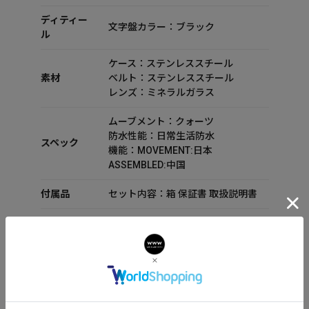
ディティー
文字盤カラー：ブラック
ル
ケース：ステンレススチール
素材
ベルト：ステンレススチール
レンズ：ミネラルガラス
ムーブメント：クォーツ
防水性能：日常生活防水
スペック
機能：MOVEMENT:日本
ASSEMBLED:中国
付属品
セット内容：箱 保証書 取扱説明書