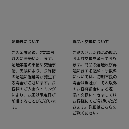
配送日について
返品・交換について
ご入金確認後、2営業日
ご購入された商品の返品
以内に発送いたします。
および交換を承っており
配送業者の事情や交通事
ます。商品の返送及び再
情、天候により、お荷物
送に要する送料・手数料
の配送に遅延等が発生す
については、初期不良の
る場合がございます。お
場合は当社が、それ以外
客様のご入金タイミング
のお客様都合による返
により、お届け予定日が
品・交換につきましては
前後することがございま
お客様にてご負担いただ
す。
きます。詳細は
こちら
を
ご覧ください。