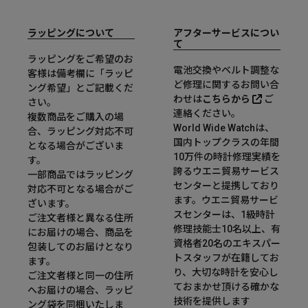
ラッピングについて
アフターサービスについ
て
ラッピングをご希望のお
電池交換やベルト調整な
客様は備考欄に「ラッピ
ど修理に関するお問い合
ング希望」とご記載くだ
わせは
こちらから
ご
さい。
連絡ください。
複数商品をご購入の場
World Wide Watchは、
合、ラッピング対応不可
国内トップクラスの年間
となる場合がございま
10万件の時計修理実績を
す。
誇るウエニ貿易サービス
一部商品ではラッピング
センターと提携しており
対応不可となる場合がご
ます。ウエニ貿易サービ
ざいます。
スセンターは、1級時計
ご注文者様と異なる住所
修理技能士10名以上、有
にお届けの場合、商品を
資格者20名のエキスパー
包装してのお届けとなり
トスタッフが在籍してお
ます。
り、大切な時計を安心し
ご注文者様と同一の住所
ておまかせ頂ける確かな
へお届けの場合、ラッピ
技術を提供します
ング袋を同梱いたしま