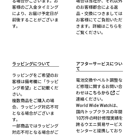
る場合がございます。お
場合は当社が、それ以外
客様のご入金タイミング
のお客様都合による返
により、お届け予定日が
品・交換につきましては
前後することがございま
お客様にてご負担いただ
す。
きます。詳細は
こちら
を
ご覧ください。
ラッピングについて
アフターサービスについ
て
ラッピングをご希望のお
電池交換やベルト調整な
客様は備考欄に「ラッピ
ど修理に関するお問い合
ング希望」とご記載くだ
わせは
こちらから
ご
さい。
連絡ください。
複数商品をご購入の場
World Wide Watchは、
合、ラッピング対応不可
国内トップクラスの年間
となる場合がございま
10万件の時計修理実績を
す。
誇るウエニ貿易サービス
一部商品ではラッピング
センターと提携しており
対応不可となる場合がご