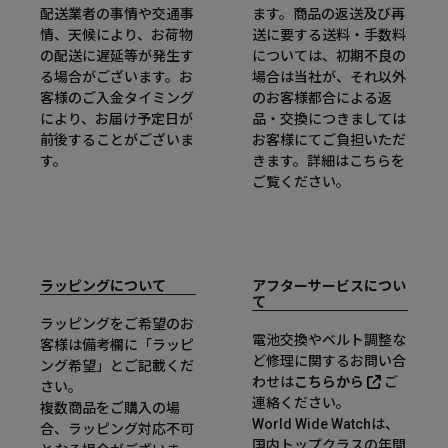
配送業者の事情や交通事
ます。商品の返送及び再
情、天候により、お荷物
送に要する送料・手数料
の配送に遅延等が発生す
については、初期不良の
る場合がございます。お
場合は当社が、それ以外
客様のご入金タイミング
のお客様都合による返
により、お届け予定日が
品・交換につきましては
前後することがございま
お客様にてご負担いただ
す。
きます。詳細は
こちら
を
ご覧ください。
ラッピングについて
アフターサービスについ
て
ラッピングをご希望のお
電池交換やベルト調整な
客様は備考欄に「ラッピ
ど修理に関するお問い合
ング希望」とご記載くだ
わせは
こちらから
ご
さい。
連絡ください。
複数商品をご購入の場
World Wide Watchは、
合、ラッピング対応不可
国内トップクラスの年間