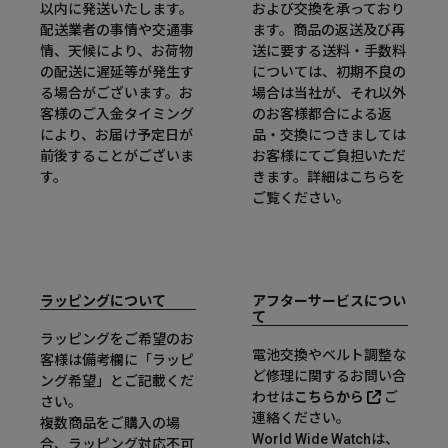
以内に発送いたします。
および交換を承っており
配送業者の事情や交通事
ます。商品の返送及び再
情、天候により、お荷物
送に要する送料・手数料
の配送に遅延等が発生す
については、初期不良の
る場合がございます。お
場合は当社が、それ以外
客様のご入金タイミング
のお客様都合による返
により、お届け予定日が
品・交換につきましては
前後することがございま
お客様にてご負担いただ
す。
きます。詳細は
こちら
を
ご覧ください。
ラッピングについて
アフターサービスについ
て
ラッピングをご希望のお
電池交換やベルト調整な
客様は備考欄に「ラッピ
ど修理に関するお問い合
ング希望」とご記載くだ
わせは
こちらから
ご
さい。
連絡ください。
複数商品をご購入の場
World Wide Watchは、
合、ラッピング対応不可