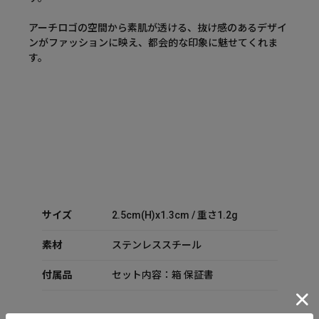
アーチロゴの空間から素肌が透ける、抜け感のあるデザイ
ンがファッションに映え、都会的な印象に魅せてくれま
す。
サイズ
2.5cm(H)x1.3cm / 重さ1.2g
素材
ステンレススチール
付属品
セット内容：箱 保証書