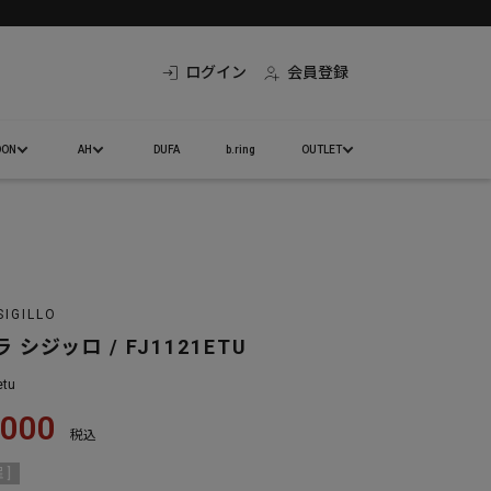
ログイン
会員登録
DON
AH
DUFA
b.ring
OUTLET
SIGILLO
 シジッロ / FJ1121ETU
etu
,000
税込
 ]