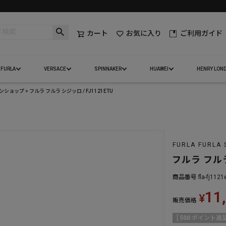
カート
お気に入り
ご利用ガイド
FURLA
VERSACE
SPINNAKER
HUAWEI
HENRY LON
インショップ
フルラ フルラ シジッロ / FJ1121ETU
FURLA FURLA 
フルラ フルラ
商品番号
fla-fj1121
11
¥
販売価格
[
500
ポイント進呈