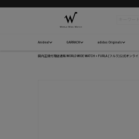
検索
Anideal
GARRACK
adidas Originals
国内正規代理店通販 WORLD WIDE WATCH
FURLA (フルラ)公式オンラ