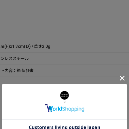
cm(H)x1.3cm(Ｄ) / 重さ2.0g
テンレススチール
ト内容：箱 保証書