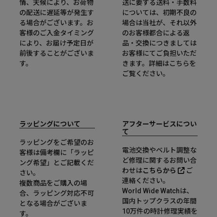
情、天候により、お荷物
送に要する送料・手数料
の配送に遅延等が発生す
については、初期不良の
る場合がございます。お
場合は当社が、それ以外
客様のご入金タイミング
のお客様都合による返
により、お届け予定日が
品・交換につきましては
前後することがございま
お客様にてご負担いただ
す。
きます。詳細は
こちら
を
ご覧ください。
ラッピングについて
アフターサービスについ
て
ラッピングをご希望のお
電池交換やベルト調整な
客様は備考欄に「ラッピ
ど修理に関するお問い合
ング希望」とご記載くだ
わせは
こちらから
ご
さい。
連絡ください。
複数商品をご購入の場
World Wide Watchは、
合、ラッピング対応不可
国内トップクラスの年間
となる場合がございま
10万件の時計修理実績を
す。