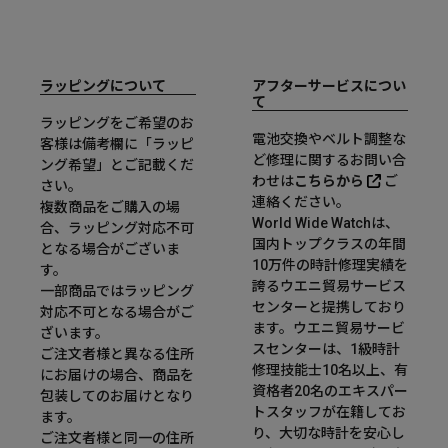
ラッピングについて
アフターサービスについ
て
ラッピングをご希望のお
電池交換やベルト調整な
客様は備考欄に「ラッピ
ど修理に関するお問い合
ング希望」とご記載くだ
わせは
こちらから
ご
さい。
連絡ください。
複数商品をご購入の場
World Wide Watchは、
合、ラッピング対応不可
国内トップクラスの年間
となる場合がございま
10万件の時計修理実績を
す。
誇るウエニ貿易サービス
一部商品ではラッピング
センターと提携しており
対応不可となる場合がご
ます。ウエニ貿易サービ
ざいます。
スセンターは、1級時計
ご注文者様と異なる住所
修理技能士10名以上、有
にお届けの場合、商品を
資格者20名のエキスパー
包装してのお届けとなり
トスタッフが在籍してお
ます。
り、大切な時計を安心し
ご注文者様と同一の住所