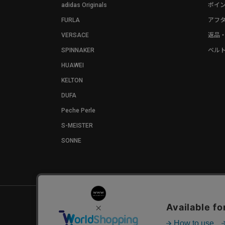
adidas Originals
ポイ
FURLA
アフ
VERSACE
返品
SPINNAKER
ベル
HUAWEI
KELTON
DUFA
Peche Perle
S-MEISTER
SONNE