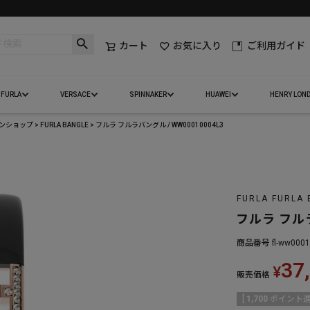
カート
お気に入り
ご利用ガイド
FURLA
VERSACE
SPINNAKER
HUAWEI
HENRY LON
インショップ
FURLA BANGLE
フルラ フルラバングル / WW00010004L3
FURLA FURLA 
フルラ フルラ
商品番号
fl-ww000
37
¥
販売価格
[
1,700
ポイント進