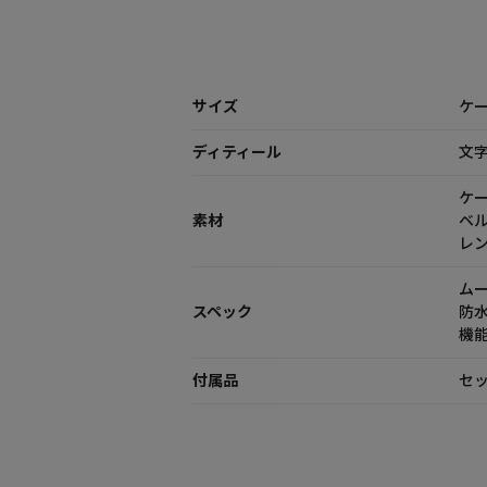
サイズ
ケー
ディティール
文
ケ
素材
ベ
レ
ム
スペック
防
機能
付属品
セッ