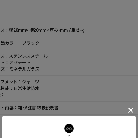
ス：縦28mm× 横28mm× 厚み-mm / 重さ-g
字盤カラー：ブラック
ース：ステンレススチール
ルト：アセテート
ンズ：ミネラルガラス
ーブメント：クォーツ
水性能：日常生活防水
：-
ト内容：箱 保証書 取扱説明書