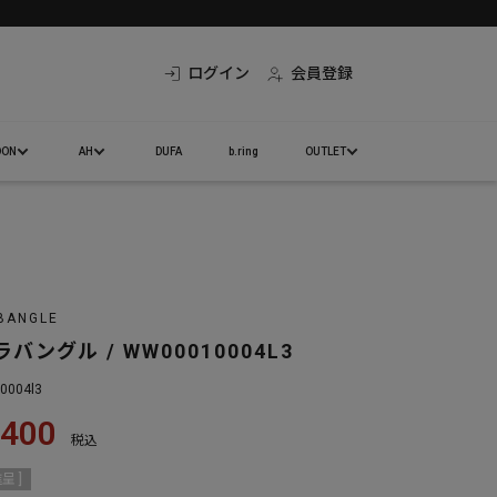
ログイン
会員登録
DON
AH
DUFA
b.ring
OUTLET
BANGLE
バングル / WW00010004L3
10004l3
,400
税込
呈 ]